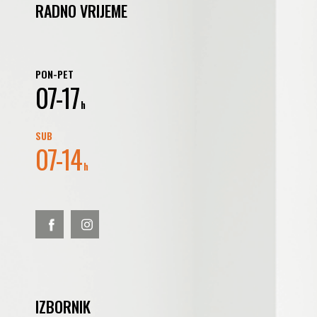
RADNO VRIJEME
PON-PET
07-17
h
SUB
07-14
h
IZBORNIK