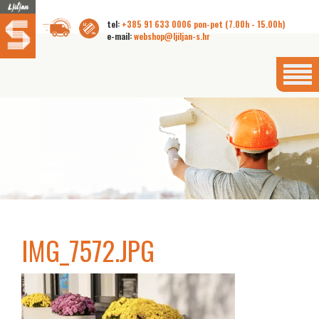
tel:
+385 91 633 0006 pon-pet (7.00h - 15.00h)
e-mail:
webshop@ljiljan-s.hr
IMG_7572.JPG