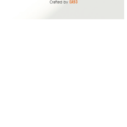
EA93
Crafted by