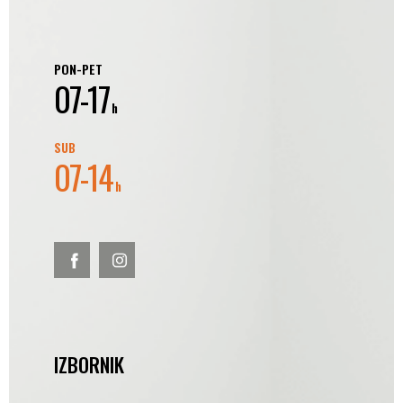
PON-PET
07-17
h
SUB
07-14
h
IZBORNIK