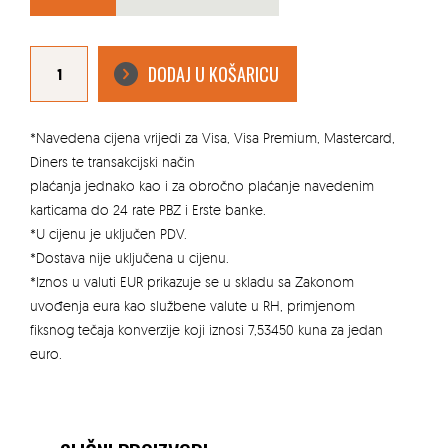
ZENON
OLYMPIA
DODAJ U KOŠARICU
SAMOSTOJEĆI
UMIVAONIK
količina
*Navedena cijena vrijedi za Visa, Visa Premium, Mastercard,
Diners te transakcijski način
plaćanja jednako kao i za obročno plaćanje navedenim
karticama do 24 rate PBZ i Erste banke.
*U cijenu je uključen PDV.
*Dostava nije uključena u cijenu.
*Iznos u valuti EUR prikazuje se u skladu sa Zakonom
uvođenja eura kao službene valute u RH, primjenom
fiksnog tečaja konverzije koji iznosi 7,53450 kuna za jedan
euro.