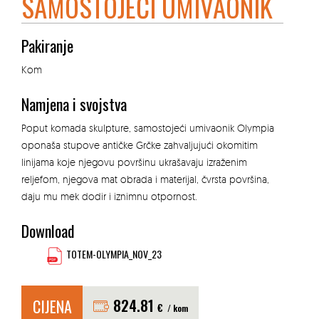
SAMOSTOJEĆI UMIVAONIK
Pakiranje
Kom
Namjena i svojstva
Poput komada skulpture, samostojeći umivaonik Olympia
oponaša stupove antičke Grčke zahvaljujući okomitim
linijama koje njegovu površinu ukrašavaju izraženim
reljefom, njegova mat obrada i materijal, čvrsta površina,
daju mu mek dodir i iznimnu otpornost.
Download
TOTEM-OLYMPIA_NOV_23
CIJENA
824.81
€
/ kom