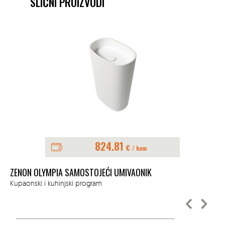
SLIČNI PROIZVODI
824.81
€
/ kom
ZENON OLYMPIA SAMOSTOJEĆI UMIVAONIK
ZE
Kupaonski i kuhinjski program
Kup