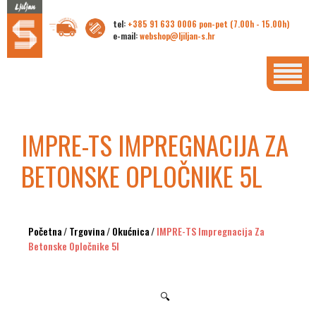
tel:
+385 91 633 0006 pon-pet (7.00h - 15.00h)
e-mail:
webshop@ljiljan-s.hr
IMPRE-TS IMPREGNACIJA ZA
BETONSKE OPLOČNIKE 5L
Početna
/
Trgovina
/
Okućnica
/
IMPRE-TS Impregnacija Za
Betonske Opločnike 5l
🔍