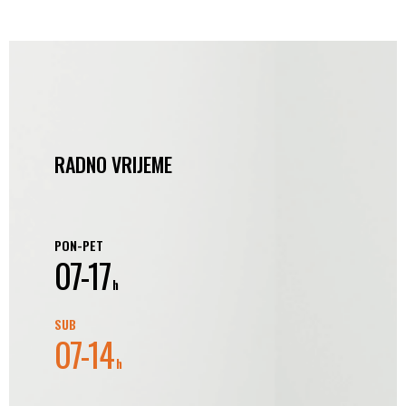
RADNO VRIJEME
PON-PET
07-17
h
SUB
07-14
h