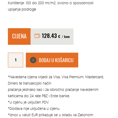
Korištenje: 100 do 200 ml/m2, ovisno o sposobnosti
upijanja podloge
CIJENA
128.43
€
/ kom
IMPRE-
TS
DODAJ U KOŠARICU
impregnacija
za
betonske
opločnike
5l
količina
*Navedena cijena vrijedi za Visa, Visa Premium, Mastercard,
Diners te transakcijski način
plaćanja jednako kao i za obročno plaćanje navedenim
karticama do 24 rate PBZ i Erste banke.
*U cijenu je uključen PDV.
*Dostava nije uključena u cijenu.
*Iznos u valuti EUR prikazuje se u skladu sa Zakonom