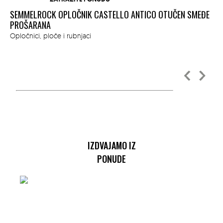
SEMMELROCK OPLOČNIK CASTELLO ANTICO OTUČEN SMEĐE
SE
M
PROŠARANA
CR
Opločnici, ploče i rubnjaci
Opl
IZDVAJAMO IZ
PONUDE