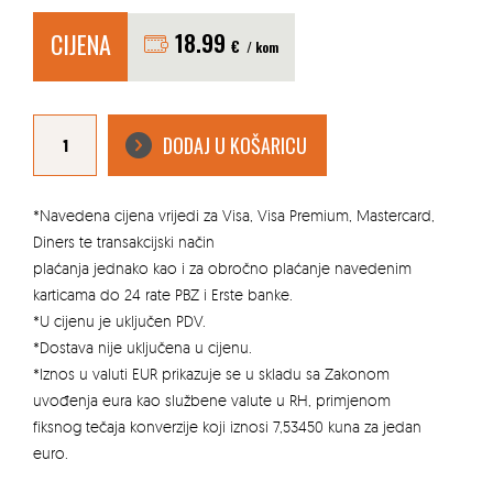
CIJENA
18.99
€
/ kom
PODUPIRAČ
NA
DODAJ U KOŠARICU
PLOČICI
200/360CM
količina
*Navedena cijena vrijedi za Visa, Visa Premium, Mastercard,
Diners te transakcijski način
plaćanja jednako kao i za obročno plaćanje navedenim
karticama do 24 rate PBZ i Erste banke.
*U cijenu je uključen PDV.
*Dostava nije uključena u cijenu.
*Iznos u valuti EUR prikazuje se u skladu sa Zakonom
uvođenja eura kao službene valute u RH, primjenom
fiksnog tečaja konverzije koji iznosi 7,53450 kuna za jedan
euro.