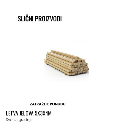
SLIČNI PROIZVODI
ZATRAŽITE PONUDU
LETVA JELOVA 5X3X4M
BE
Sve za gradnju
Ope