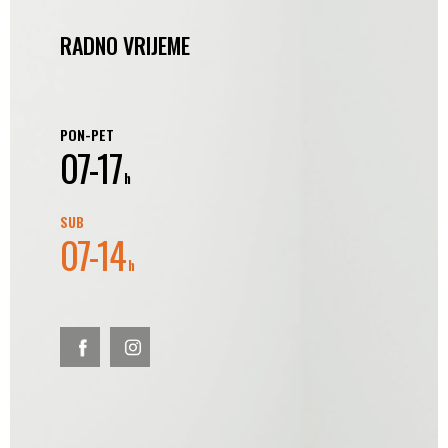
RADNO VRIJEME
PON-PET
07-17
h
SUB
07-14
h