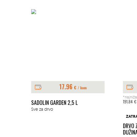
17.96
€
/ kom
*najniža
E 1L
SADOLIN GARDEN 2,5 L
191.84
€
Sve za drvo
ZATR
DRVO 
DUŽIN