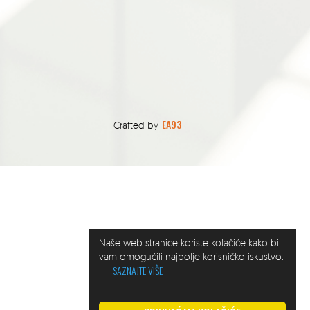
EA93
Crafted by
Naše web stranice koriste kolačiće kako bi
vam omogućili najbolje korisničko iskustvo.
SAZNAJTE VIŠE