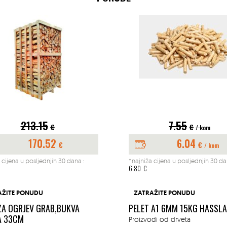
213.15
7.55
€
€
/ kom
170.52
6.04
€
€
/ kom
 cijena u posljednjih 30 dana :
*najniža cijena u posljednjih 30 da
6.80
€
AŽITE PONUDU
ZATRAŽITE PONUDU
ZA OGRJEV GRAB,BUKVA
PELET A1 6MM 15KG HASSL
A 33CM
Proizvodi od drveta