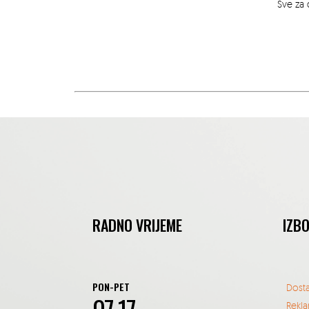
Sve za 
RADNO VRIJEME
IZB
PON-PET
Dost
Rekla