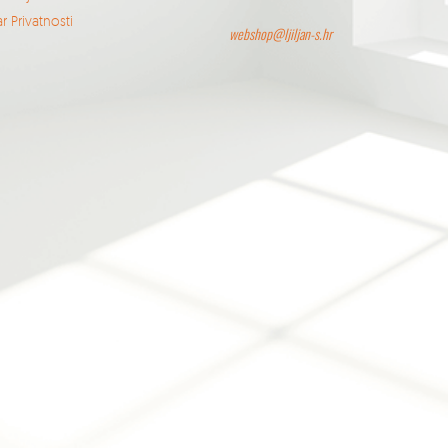
r Privatnosti
webshop@ljiljan-s.hr