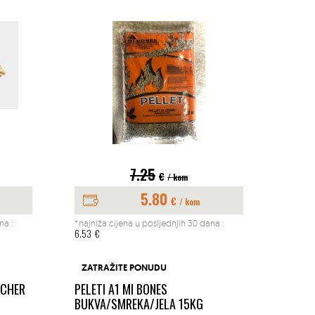
7.25
€
/ kom
5.80
€
/ kom
na :
*najniža cijena u posljednjih 30 dana :
*najniž
6.53
€
197.04
BUŠAČ
ZATRAŽITE PONUDU
1.45K
ACHER
PELETI A1 MI BONES
MM
BUKVA/SMREKA/JELA 15KG
Okućn