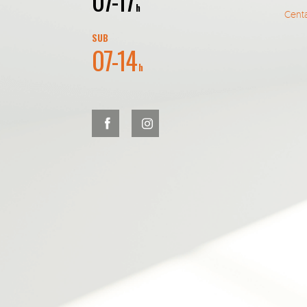
07-17
h
Centa
SUB
07-14
h