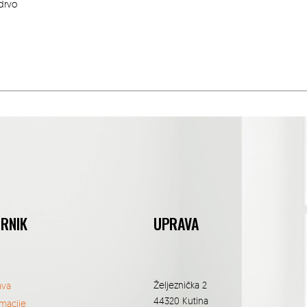
drvo
ORNIK
UPRAVA
Željeznička 2
ava
44320 Kutina
macije