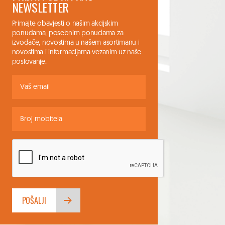
NEWSLETTER
Primajte obavjesti o našim akcijskim
ponudama, posebnim ponudama za
izvođače, novostima u našem asortimanu i
novostima i informacijama vezanim uz naše
poslovanje.