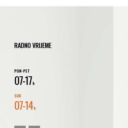
RADNO VRIJEME
PON-PET
07-17
h
SUB
07-14
h