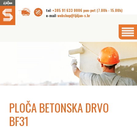
tel:
+385 91 633 0006 pon-pet (7.00h - 15.00h)
e-mail:
webshop@ljiljan-s.hr
PLOČA BETONSKA DRVO
BF31