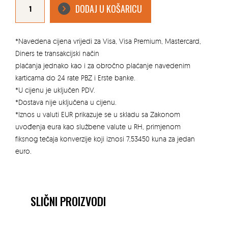
SJEKIRA,
DODAJ U KOŠARICU
S
RUČKOM
OD
HIKORIJA
1600
gr
*Navedena cijena vrijedi za Visa, Visa Premium, Mastercard,
količina
Diners te transakcijski način
plaćanja jednako kao i za obročno plaćanje navedenim
karticama do 24 rate PBZ i Erste banke.
*U cijenu je uključen PDV.
*Dostava nije uključena u cijenu.
*Iznos u valuti EUR prikazuje se u skladu sa Zakonom
uvođenja eura kao službene valute u RH, primjenom
fiksnog tečaja konverzije koji iznosi 7,53450 kuna za jedan
euro.
SLIČNI PROIZVODI