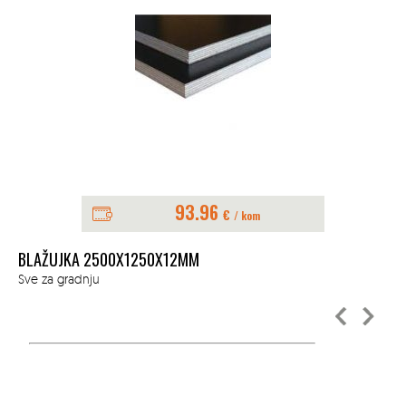
93.96
€
/ kom
BE
BLAŽUJKA 2500X1250X12MM
Ope
Sve za gradnju