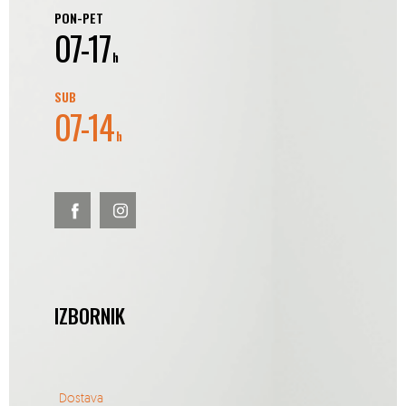
PON-PET
07-17
h
SUB
07-14
h
IZBORNIK
Dostava