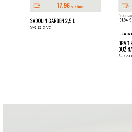
17.96
€
/ kom
*najniža
E 1L
SADOLIN GARDEN 2,5 L
191.84
€
Sve za drvo
ZATR
DRVO 
DUŽIN
Sve za 