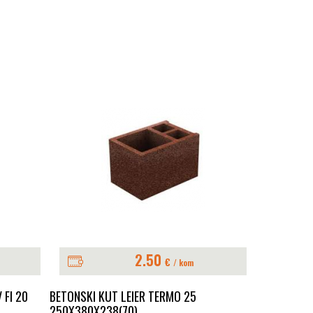
2.50
€
/ kom
 FI 20
BETONSKI KUT LEIER TERMO 25
BLAŽUJKA 
250X380X238(70)
Sve za gradn