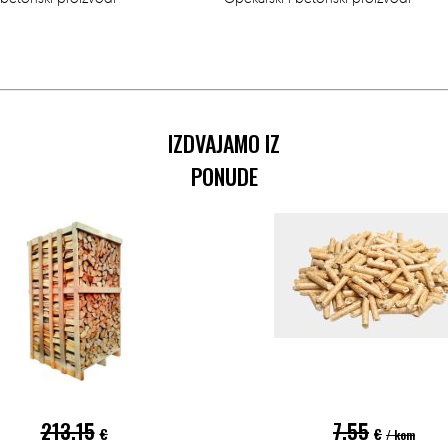
IZDVAJAMO IZ
PONUDE
213.15
7.55
€
€
/ kom