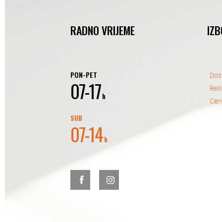
RADNO VRIJEME
IZB
PON-PET
Dos
07-17
Rek
h
Cent
SUB
07-14
h