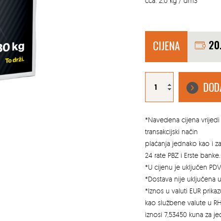
cca. 2,0 kg / dm3
CIJENA
20
ISOTAL
MORT
DOD
ZA
PODLIJEVANJE
VANJSKIH
POVRŠINA
30
KG
količina
*Navedena cijena vrijedi 
transakcijski način
plaćanja jednako kao i 
24 rate PBZ i Erste banke.
*U cijenu je uključen PDV
*Dostava nije uključena u
*Iznos u valuti EUR prik
kao službene valute u RH
iznosi 7,53450 kuna za j