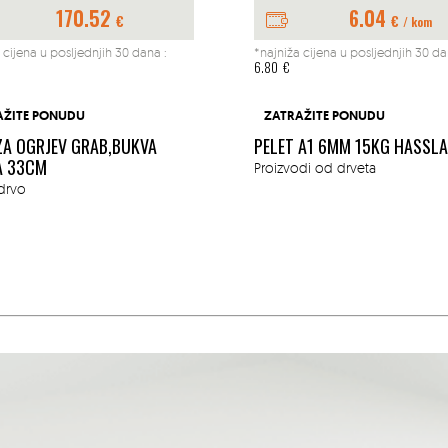
170.52
6.04
€
€
/ kom
 cijena u posljednjih 30 dana :
*najniža cijena u posljednjih 30 da
6.80
€
AŽITE PONUDU
ZATRAŽITE PONUDU
ZA OGRJEV GRAB,BUKVA
PELET A1 6MM 15KG HASSL
A 33CM
Proizvodi od drveta
drvo