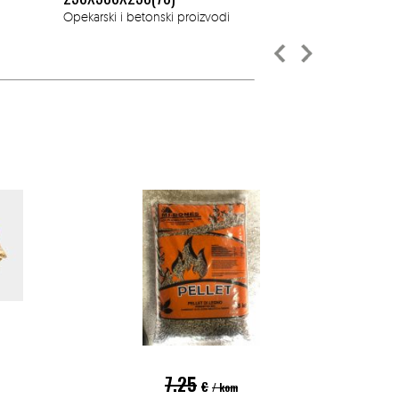
Opekarski i betonski proizvodi
7.25
€
/ kom