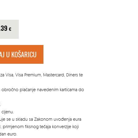
.39
€
AJ U KOŠARICU
za Visa, Visa Premium, Mastercard, Diners te
za obročno plaćanje navedenim karticama do
.
 cijenu.
azuje se u skladu sa Zakonom uvođenja eura
, primjenom fiksnog tečaja konverzije koji
edan euro.