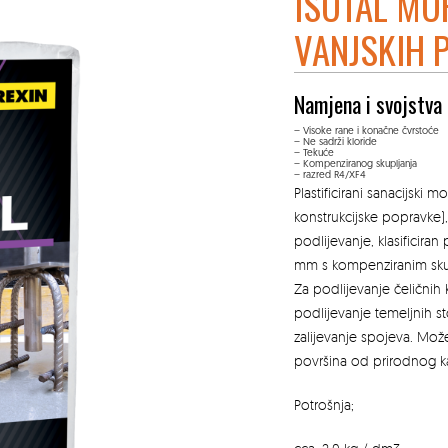
ISOTAL MO
VANJSKIH 
Namjena i svojstva
– Visoke rane i konačne čvrstoće
– Ne sadrži kloride
– Tekuće
– Kompenziranog skupljanja
– razred R4/XF4
Plastificirani sanacijski
konstrukcijske popravke)
podlijevanje, klasificira
mm s kompenziranim skupl
Za podlijevanje čeličnih k
podlijevanje temeljnih st
zalijevanje spojeva. Može 
površina od prirodnog 
Potrošnja;