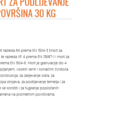
RT ZA PODLIJEVANJE
POVRŠINA 30 KG
 mort razreda R4 prema EN 1504-3 (mort za
, te razreda XF 4 prema EN 13687-1 i mort za
n prema EN 1504-6. Mort je granulacije do 4
janjem, visokih ranih i konačnih čvrstoća.
onstrukcija, za zalijevanje sidra, za
opa strojeva, za podlijevanje temelja i za
se koristiti i za fugiranje popločanih
kamena na prometnim površinama.