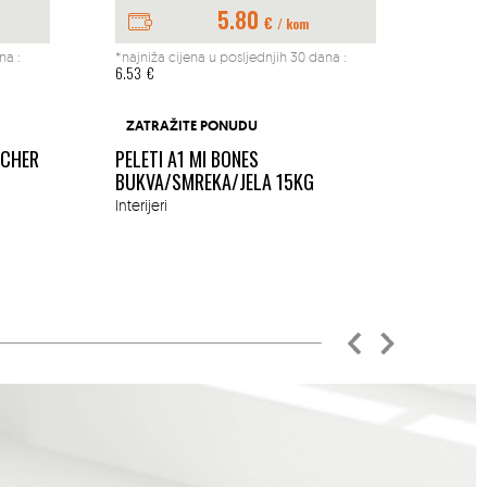
5.80
€
/ kom
na :
*najniža cijena u posljednjih 30 dana :
*najniž
6.53
€
197.04
BUŠAČ
ZATRAŽITE PONUDU
1.45K
ACHER
PELETI A1 MI BONES
MM
BUKVA/SMREKA/JELA 15KG
Okućn
Interijeri