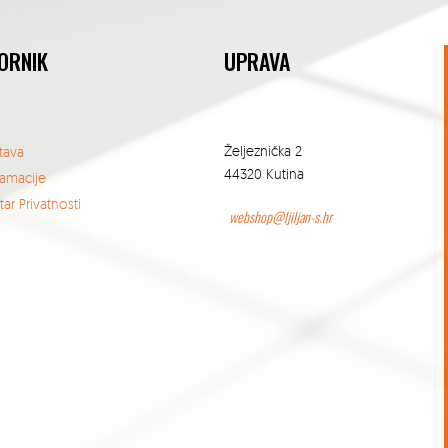
ORNIK
UPRAVA
Željeznička 2
tava
44320 Kutina
lamacije
ar Privatnosti
webshop@ljiljan-s.hr