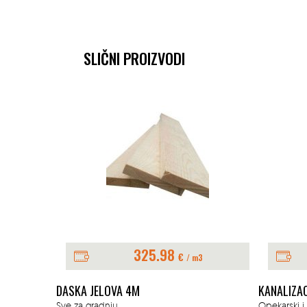
SLIČNI PROIZVODI
325.98
€
/ m3
V FI 40
DASKA JELOVA 4M
KANALIZAC
Sve za gradnju
Opekarski i