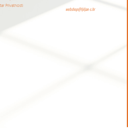
ar Privatnosti
webshop@ljiljan-s.hr