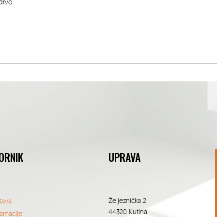
drvo
ORNIK
UPRAVA
Željeznička 2
tava
44320 Kutina
lamacije