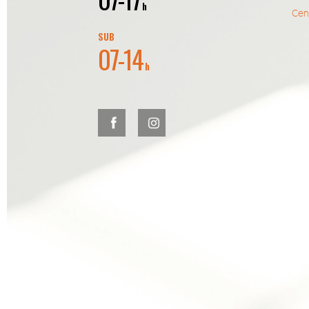
h
Cent
SUB
07-14
h