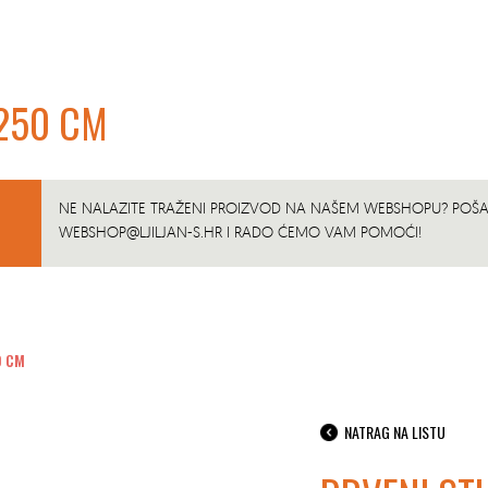
X250 CM
NE NALAZITE TRAŽENI PROIZVOD NA NAŠEM WEBSHOPU? POŠAL
WEBSHOP@LJILJAN-S.HR
I RADO ĆEMO VAM POMOĆI!
0 CM
NATRAG NA LISTU