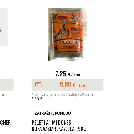
7.25
€
/ kom
5.80
€
/ kom
na :
*najniža cijena u posljednjih 30 dana :
*najniž
6.53
€
197.04
BUŠAČ
ZATRAŽITE PONUDU
1.45K
ACHER
PELETI A1 MI BONES
MM
BUKVA/SMREKA/JELA 15KG
Okućn