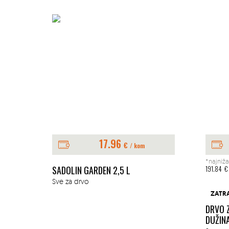
17.96
€
/ kom
*najniža
E 1L
SADOLIN GARDEN 2,5 L
191.84
€
Sve za drvo
ZATR
DRVO 
DUŽIN