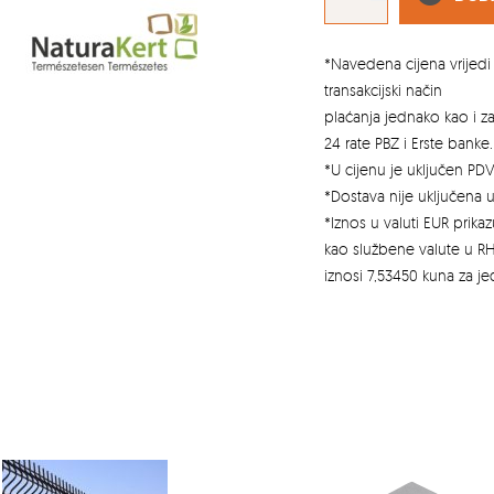
CM
količina
*Navedena cijena vrijedi 
transakcijski način
plaćanja jednako kao i 
24 rate PBZ i Erste banke.
*U cijenu je uključen PDV
*Dostava nije uključena u
*Iznos u valuti EUR prik
kao službene valute u RH
iznosi 7,53450 kuna za j