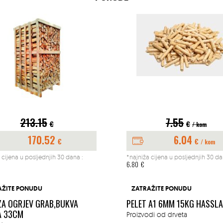
213.15
7.55
€
€
/ kom
170.52
6.04
€
€
/ kom
 cijena u posljednjih 30 dana :
*najniža cijena u posljednjih 30 da
6.80
€
AŽITE PONUDU
ZATRAŽITE PONUDU
ZA OGRJEV GRAB,BUKVA
PELET A1 6MM 15KG HASSL
A 33CM
Proizvodi od drveta