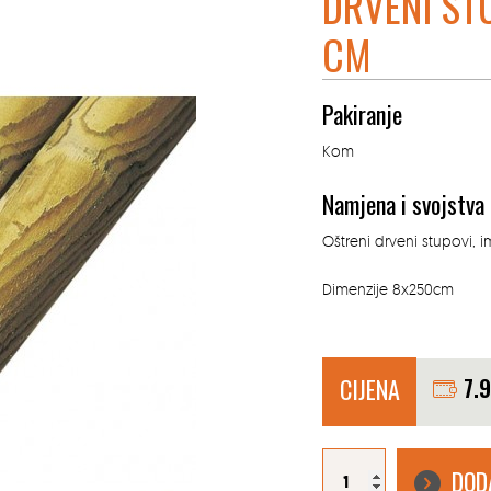
DRVENI ST
CM
Pakiranje
Kom
Namjena i svojstva
Oštreni drveni stupovi, 
Dimenzije 8x250cm
CIJENA
7.
DRVENI
STUP
DOD
ŠILJASTI
8X250