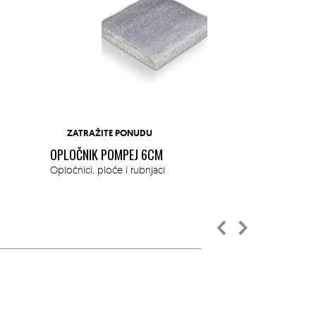
ZATRAŽITE PONUDU
OPLOČNIK POMPEJ 6CM
UKRASNI KA
Opločnici, ploče i rubnjaci
WHITE/COL
Ukrasni kamen,