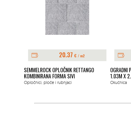
20.37
€
/ m2
IA KOMBI
SEMMELROCK OPLOČNIK RETTANGO
OGRADNI P
OŠARANA
KOMBINIRANA FORMA SIVI
1.03M X 2
Opločnici, ploče i rubnjaci
Okućnica