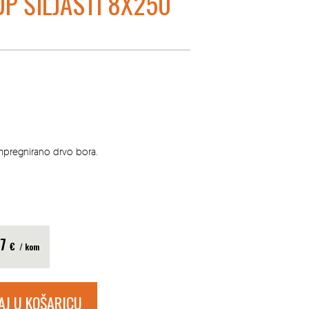
UP ŠILJASTI 8X250
impregnirano drvo bora.
97
€
/ kom
AJ U KOŠARICU