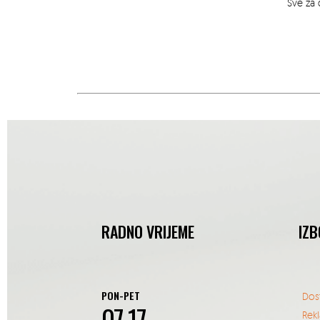
Sve za 
RADNO VRIJEME
IZB
PON-PET
Dos
07-17
Rek