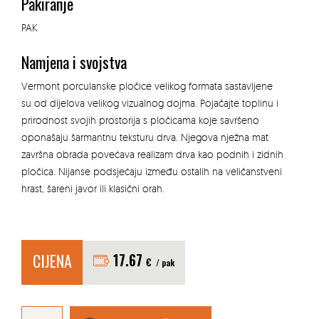
Pakiranje
PAK
Namjena i svojstva
Vermont porculanske pločice velikog formata sastavljene
su od dijelova velikog vizualnog dojma. Pojačajte toplinu i
prirodnost svojih prostorija s pločicama koje savršeno
oponašaju šarmantnu teksturu drva. Njegova nježna mat
završna obrada povećava realizam drva kao podnih i zidnih
pločica. Nijanse podsjećaju između ostalih na veličanstveni
hrast, šareni javor ili klasični orah.
CIJENA
17.67
€
/ pak
KREAMIČKE
PLOČICE