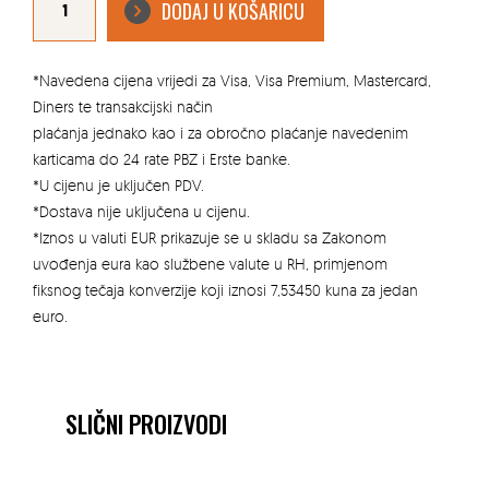
DODAJ U KOŠARICU
Vermont
Silver
Mate
30×120
Sl
Rc
*Navedena cijena vrijedi za Visa, Visa Premium, Mastercard,
1,08M2/PAK.
količina
Diners te transakcijski način
plaćanja jednako kao i za obročno plaćanje navedenim
karticama do 24 rate PBZ i Erste banke.
*U cijenu je uključen PDV.
*Dostava nije uključena u cijenu.
*Iznos u valuti EUR prikazuje se u skladu sa Zakonom
uvođenja eura kao službene valute u RH, primjenom
fiksnog tečaja konverzije koji iznosi 7,53450 kuna za jedan
euro.
SLIČNI PROIZVODI