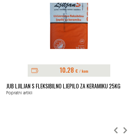
10.28
€
/ kom
E
JUB LJILJAN S FLEKSIBILNO LJEPILO ZA KERAMIKU 25KG
Popratni artikli
NI
IZ
Pop