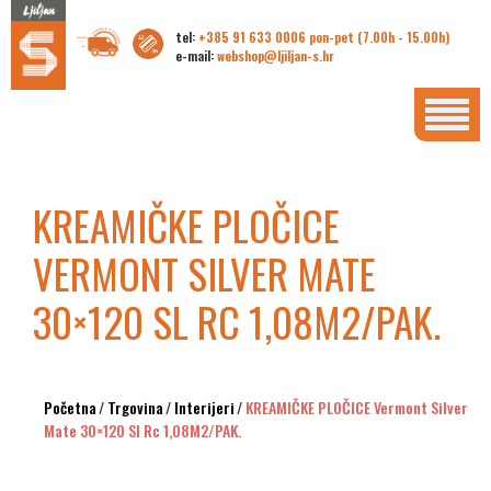
tel:
+385 91 633 0006 pon-pet (7.00h - 15.00h)
e-mail:
webshop@ljiljan-s.hr
KREAMIČKE PLOČICE
VERMONT SILVER MATE
30×120 SL RC 1,08M2/PAK.
Početna
/
Trgovina
/
Interijeri
/
KREAMIČKE PLOČICE Vermont Silver
Mate 30×120 Sl Rc 1,08M2/PAK.