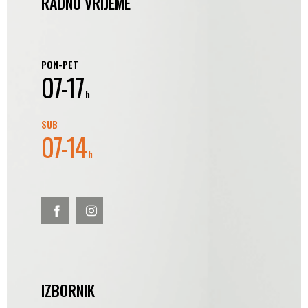
RADNO VRIJEME
PON-PET
07-17
h
SUB
07-14
h
IZBORNIK