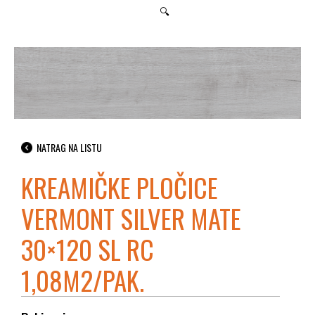
🔍
NATRAG NA LISTU
KREAMIČKE PLOČICE
VERMONT SILVER MATE
30×120 SL RC
1,08M2/PAK.