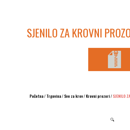
SJENILO ZA KROVNI PROZ
Početna
/
Trgovina
/
Sve za krov
/
Krovni prozori
/
SJENILO Z
🔍