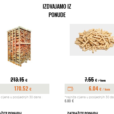
IZDVAJAMO IZ
PONUDE
213.15
7.55
€
€
/ kom
170.52
6.04
€
€
/ kom
 cijena u posljednjih 30 dana :
*najniža cijena u posljednjih 30 da
6.80
€
AŽITE PONUDU
ZATRAŽITE PONUDU