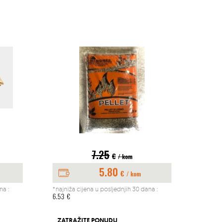
7.25
€
/ kom
5.80
€
/ kom
na :
*najniža cijena u posljednjih 30 dana :
*najniž
6.53
€
197.04
BUŠAČ
ZATRAŽITE PONUDU