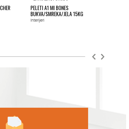
1.45K
ACHER
PELETI A1 MI BONES
MM
BUKVA/SMREKA/JELA 15KG
Okućn
Interijeri