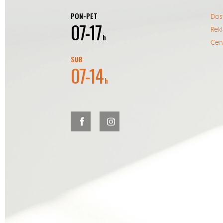
PON-PET
Dos
07-17
Rek
h
Cent
SUB
07-14
h