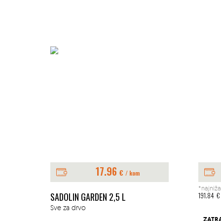
17.96
€
/ kom
*najniža
E 1L
SADOLIN GARDEN 2,5 L
191.84
€
Sve za drvo
ZATR