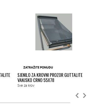
ZATRAŽITE PONUDU
ZATRAŽI
TALITE
SJENILO ZA KROVNI PROZOR GUTTALITE
SJENILO ZA
VANJSKO CRNO 55X78
VANJSKO CR
Sve za krov
Sve za krov