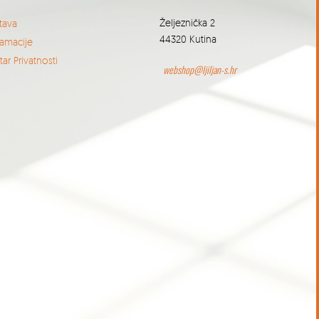
Željeznička 2
tava
44320 Kutina
lamacije
ar Privatnosti
webshop@ljiljan-s.hr