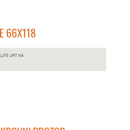
E 66X118
JITE UPIT NA