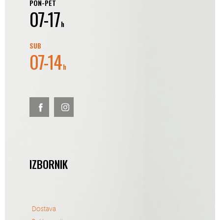
PON-PET
07-17
h
SUB
07-14
h
IZBORNIK
Dostava