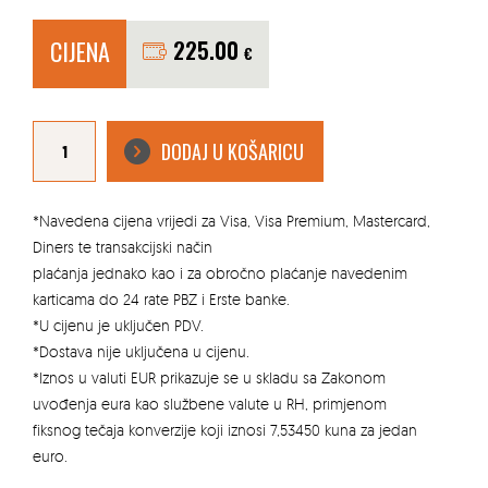
CIJENA
225.00
€
BETONSKA
SLAVINA
DODAJ U KOŠARICU
Č-4
količina
*Navedena cijena vrijedi za Visa, Visa Premium, Mastercard,
Diners te transakcijski način
plaćanja jednako kao i za obročno plaćanje navedenim
karticama do 24 rate PBZ i Erste banke.
*U cijenu je uključen PDV.
*Dostava nije uključena u cijenu.
*Iznos u valuti EUR prikazuje se u skladu sa Zakonom
uvođenja eura kao službene valute u RH, primjenom
fiksnog tečaja konverzije koji iznosi 7,53450 kuna za jedan
euro.