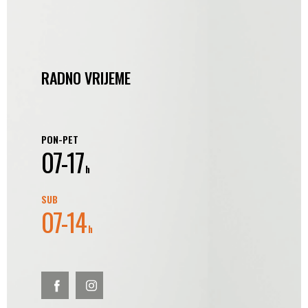
RADNO VRIJEME
PON-PET
07-17
h
SUB
07-14
h