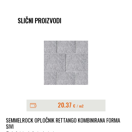
SLIČNI PROIZVODI
20.37
€
/ m2
PL
SEMMELROCK OPLOČNIK RETTANGO KOMBINIRANA FORMA
Opl
SIVI