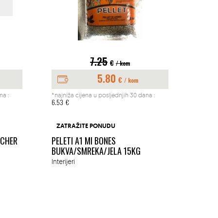
7.25
€
/ kom
5.80
€
/ kom
na :
*najniža cijena u posljednjih 30 dana :
*najniž
6.53
€
197.04
BUŠAČ
ZATRAŽITE PONUDU
1.45K
ACHER
PELETI A1 MI BONES
MM
BUKVA/SMREKA/JELA 15KG
Okućn
Interijeri