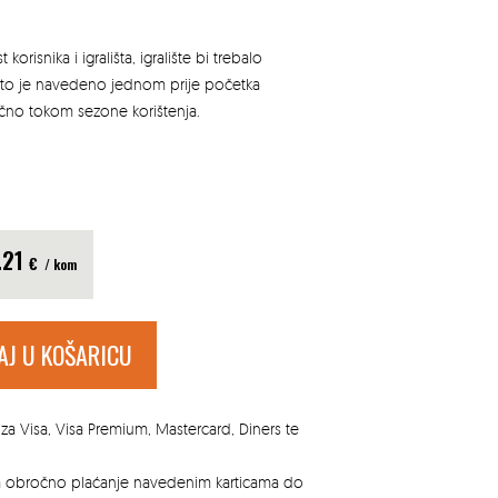
korisnika i igrališta, igralište bi trebalo
 što je navedeno jednom prije početka
čno tokom sezone korištenja.
.21
€
/ kom
AJ U KOŠARICU
za Visa, Visa Premium, Mastercard, Diners te
za obročno plaćanje navedenim karticama do