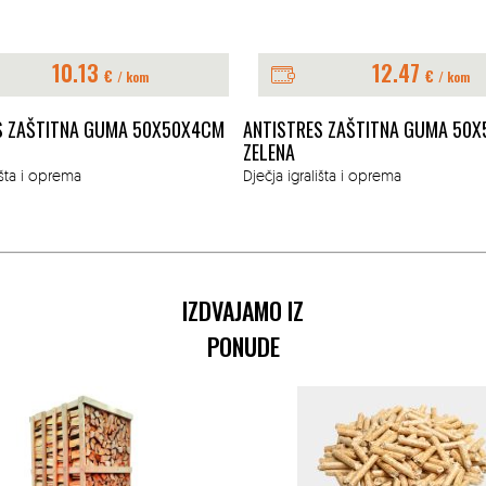
10.13
12.47
€
€
/ kom
/ kom
S ZAŠTITNA GUMA 50X50X4CM
ANTISTRES ZAŠTITNA GUMA 50
ZELENA
išta i oprema
Dječja igrališta i oprema
IZDVAJAMO IZ
PONUDE