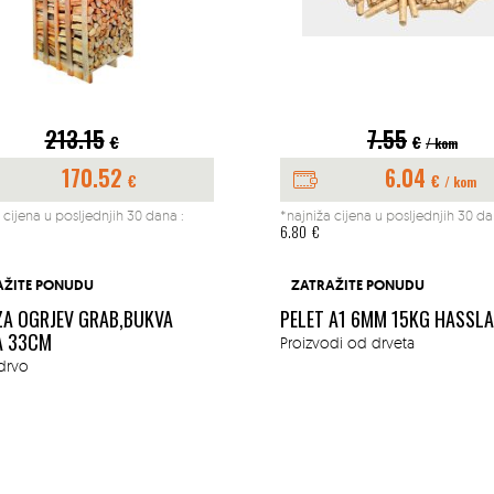
213.15
7.55
€
€
/ kom
170.52
6.04
€
€
/ kom
 cijena u posljednjih 30 dana :
*najniža cijena u posljednjih 30 da
6.80
€
AŽITE PONUDU
ZATRAŽITE PONUDU
ZA OGRJEV GRAB,BUKVA
PELET A1 6MM 15KG HASSL
A 33CM
Proizvodi od drveta
drvo