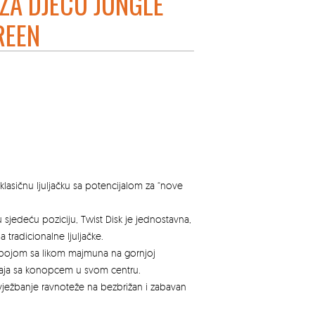
 ZA DJECU JUNGLE
REEN
lasičnu ljuljačku sa potencijalom za “nove
.
u sjedeću poziciju, Twist Disk je jednostavna,
ja tradicionalne ljuljačke.
 bojom sa likom majmuna na gornjoj
spaja sa konopcem u svom centru.
a vježbanje ravnoteže na bezbrižan i zabavan