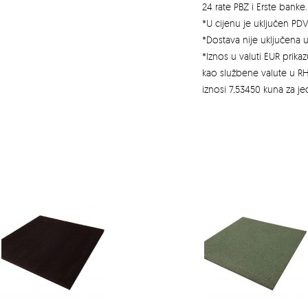
24 rate PBZ i Erste banke.
*U cijenu je uključen PDV
*Dostava nije uključena u
*Iznos u valuti EUR prik
kao službene valute u RH
iznosi 7,53450 kuna za j