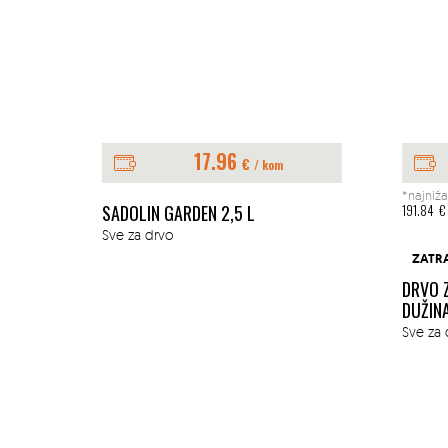
17.96
€
/ kom
*najniža
E 1L
SADOLIN GARDEN 2,5 L
191.84
€
Sve za drvo
ZATR
DRVO 
DUŽIN
Sve za 