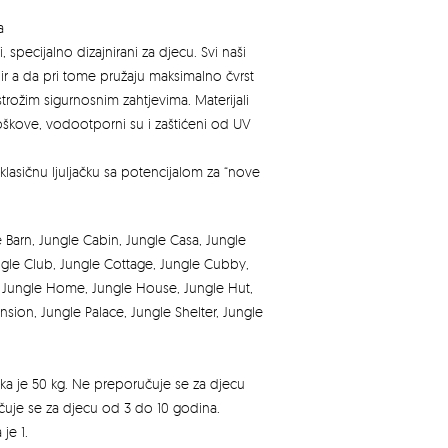
a
i, specijalno dizajnirani za djecu. Svi naši
dir a da pri tome pružaju maksimalno čvrst
trožim sigurnosnim zahtjevima. Materijali
ćoškove, vodootporni su i zaštićeni od UV
lasičnu ljuljačku sa potencijalom za “nove
.
Barn, Jungle Cabin, Jungle Casa, Jungle
ungle Club, Jungle Cottage, Jungle Cubby,
, Jungle Home, Jungle House, Jungle Hut,
sion, Jungle Palace, Jungle Shelter, Jungle
ika je 50 kg. Ne preporučuje se za djecu
čuje se za djecu od 3 do 10 godina.
je 1.