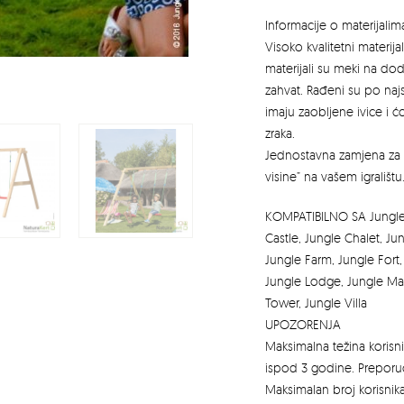
Informacije o materijalim
Visoko kvalitetni materijal
materijali su meki na do
zahvat. Rađeni su po najs
imaju zaobljene ivice i 
zraka.
Jednostavna zamjena za k
visine” na vašem igralištu
KOMPATIBILNO SA Jungle 
Castle, Jungle Chalet, J
Jungle Farm, Jungle Fort
Jungle Lodge, Jungle Man
Tower, Jungle Villa
UPOZORENJA
Maksimalna težina korisn
ispod 3 godine. Preporu
Maksimalan broj korisnika 