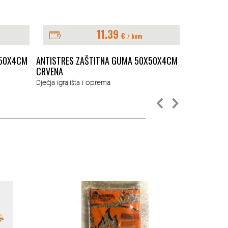
11.39
€
/ kom
X50X4CM
ANTISTRES ZAŠTITNA GUMA 50X50X4CM
ANTISTRES
CRVENA
CRVENA
Dječja igrališta i oprema
Dječja igrališ