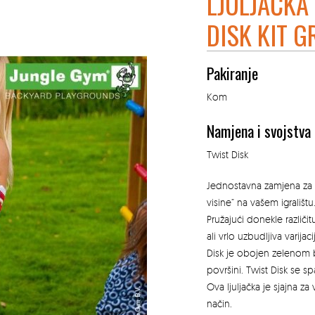
LJULJAČKA
DISK KIT G
Pakiranje
Kom
Namjena i svojstva
Twist Disk
Jednostavna zamjena za k
visine” na vašem igralištu
Pružajući donekle različit
ali vrlo uzbudljiva varijaci
Disk je obojen zelenom
površini. Twist Disk se 
Ova ljuljačka je sjajna z
način.