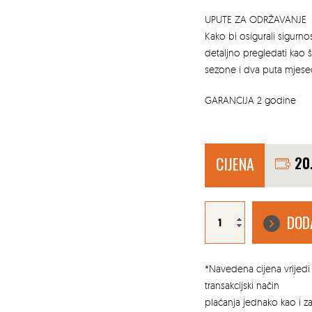
UPUTE ZA ODRŽAVANJE
Kako bi osigurali sigurnost 
detaljno pregledati kao
sezone i dva puta mjese
GARANCIJA 2 godine
CIJENA
20
LJULJAČKA
ZA
DOD
DJECU
JUNGLE
DISK
KIT
GREEN
količina
*Navedena cijena vrijedi 
transakcijski način
plaćanja jednako kao i 