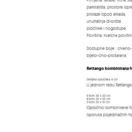
parkirališta, prostore isp
prolaze ispod arkada,
unutrašnja dvorišta
pločnike i nogostupe.
Površina: kvarcna površi
Dostupne boje : crveno-
bijelo-crno-prošarana
Rettango kombinirana 
Debljina opločnika: 6 cm
U jednom redu Rettango o
9 kom 30 x 20 cm
8 kom 20 x 20 cm
5 kom 20 x 10 cm
Opločnici kombinirane fo
Isporuka pojedinačnih f