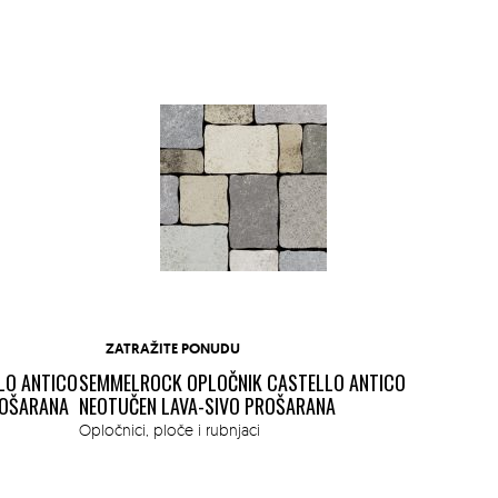
ZATRAŽITE PONUDU
LO ANTICO
SEMMELROCK OPLOČNIK CASTELLO ANTICO
ROŠARANA
NEOTUČEN LAVA-SIVO PROŠARANA
ZATRAŽI
Opločnici, ploče i rubnjaci
SEMMELROC
PROŠARANA
Opločnici, pl