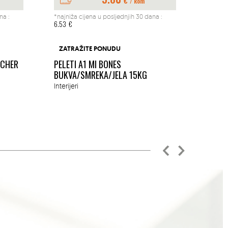
€
/ kom
na :
*najniža cijena u posljednjih 30 dana :
*najniž
6.53
€
197.04
BUŠAČ
ZATRAŽITE PONUDU
1.45K
ACHER
PELETI A1 MI BONES
MM
BUKVA/SMREKA/JELA 15KG
Okućn
Interijeri