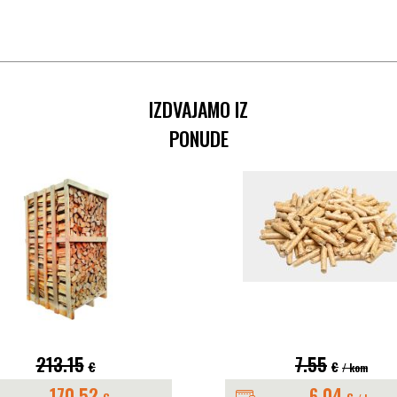
IZDVAJAMO IZ
PONUDE
213.15
7.55
€
€
/ kom
170.52
6.04