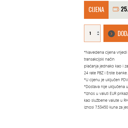
CIJENA
25
SEMMELROCK
OPLOČNIK
DOD
RETTANGO
KOMBINIRANA
FORMA
CAPPUCINNO
količina
*Navedena cijena vrijedi 
transakcijski način
plaćanja jednako kao i 
24 rate PBZ i Erste banke.
*U cijenu je uključen PDV
*Dostava nije uključena u
*Iznos u valuti EUR prik
kao službene valute u RH
iznosi 7,53450 kuna za j