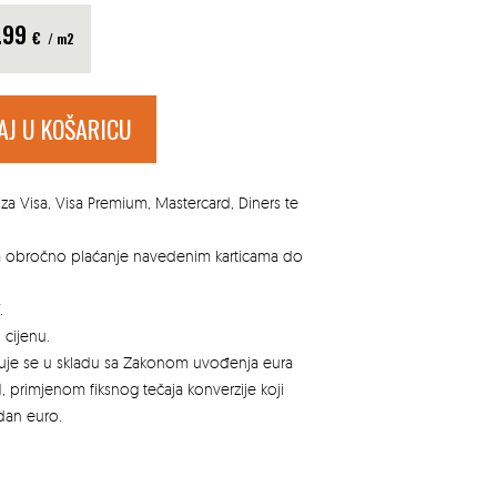
.99
€
/ m2
AJ U KOŠARICU
za Visa, Visa Premium, Mastercard, Diners te
za obročno plaćanje navedenim karticama do
.
 cijenu.
azuje se u skladu sa Zakonom uvođenja eura
, primjenom fiksnog tečaja konverzije koji
edan euro.