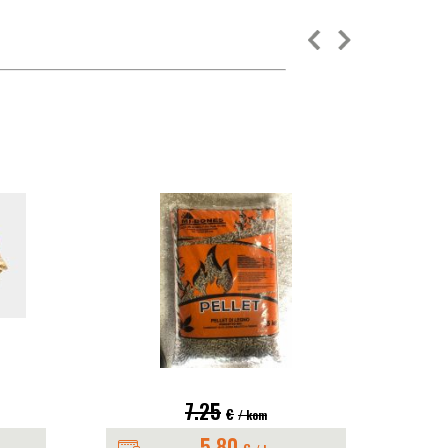
7.25
€
/ kom
5.80