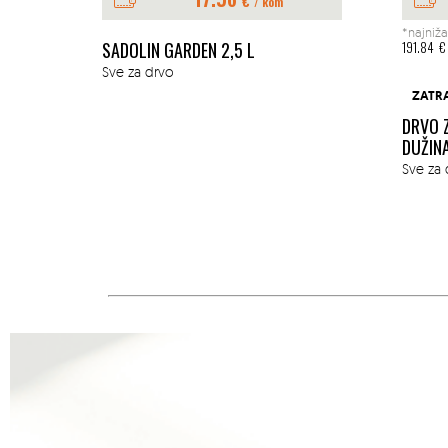
€
/ kom
*najniža
E 1L
SADOLIN GARDEN 2,5 L
191.84
€
Sve za drvo
ZATR
DRVO 
DUŽIN
Sve za 