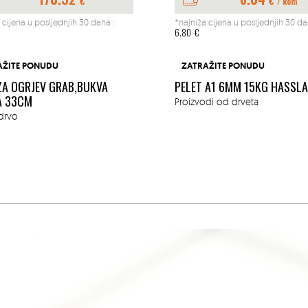
€
€
/ kom
 cijena u posljednjih 30 dana :
*najniža cijena u posljednjih 30 da
6.80
€
AŽITE PONUDU
ZATRAŽITE PONUDU
ZA OGRJEV GRAB,BUKVA
PELET A1 6MM 15KG HASSL
A 33CM
Proizvodi od drveta
drvo