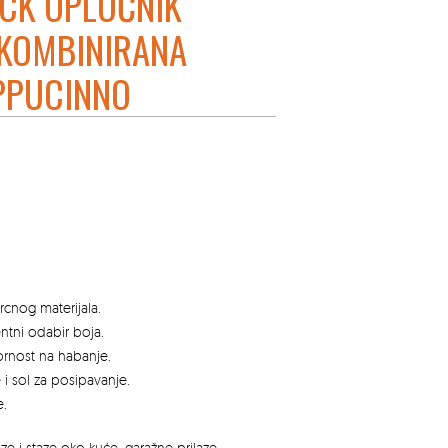
CK OPLOČNIK
KOMBINIRANA
PPUCINNO
cnog materijala.
entni odabir boja.
pornost na habanje.
i sol za posipavanje.
e.
aze i staze oko kuće, garažne prilaze,