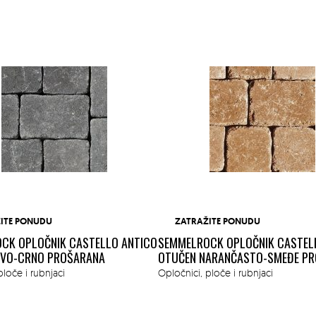
ITE PONUDU
ZATRAŽITE PONUDU
CK OPLOČNIK CASTELLO ANTICO
SEMMELROCK OPLOČNIK CASTEL
IVO-CRNO PROŠARANA
OTUČEN NARANČASTO-SMEĐE P
ploče i rubnjaci
Opločnici, ploče i rubnjaci