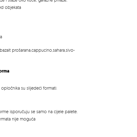
red objekata
na
bazalt prošarana,cappucino,sahara,sivo-
forma
pločnika su slijedeći formati:
rme isporučuju se samo na cijele palete.
ormata nije moguća