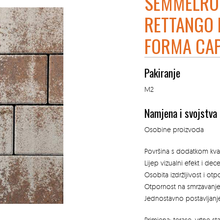
SEMMELRO
RETTANGO 
FORMA CA
Pakiranje
M2
Namjena i svojstva
Osobine proizvoda
Površina s dodatkom kvar
Lijep vizualni efekt i dec
Osobita izdržljivost i ot
Otpornost na smrzavanje 
Jednostavno postavljanj
Primjena: terase, vrtne st