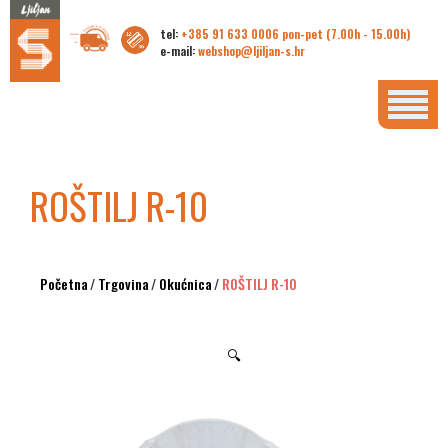
tel:
+385 91 633 0006 pon-pet (7.00h - 15.00h)
e-mail:
webshop@ljiljan-s.hr
ROŠTILJ R-10
Početna
/
Trgovina
/
Okućnica
/
ROŠTILJ R-10
🔍