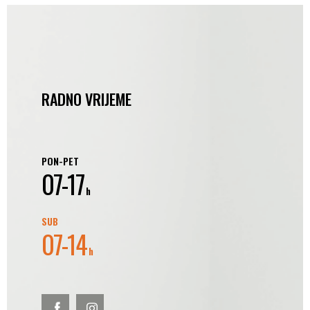
RADNO VRIJEME
PON-PET
07-17
h
SUB
07-14
h