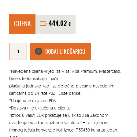
CIJENA
444.02
€
ROŠTILJ
R-
DODAJ U KOŠARICU
10
količina
*Navedena cijena vrijedi za Visa, Visa Premium, Mastercard,
Diners te transakcijski način
plaćanja jednako kao i za obročno plaćanje navedenim
karticama do 24 rate PBZ i Erste banke.
*U cijenu je uključen PDV.
*Dostava nije uključena u cijenu.
*Iznos u valuti EUR prikazuje se u skladu sa Zakonom
uvođenja eura kao službene valute u RH, primjenom
fiksnog tečaja konverzije koji iznosi 7,53450 kuna za jedan