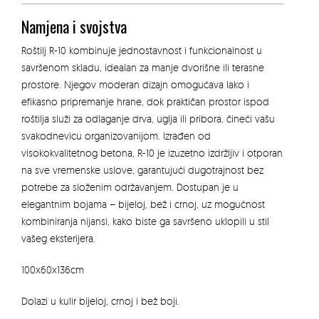
Namjena i svojstva
Roštilj R-10 kombinuje jednostavnost i funkcionalnost u
savršenom skladu, idealan za manje dvorišne ili terasne
prostore. Njegov moderan dizajn omogućava lako i
efikasno pripremanje hrane, dok praktičan prostor ispod
roštilja služi za odlaganje drva, uglja ili pribora, čineći vašu
svakodnevicu organizovanijom. Izrađen od
visokokvalitetnog betona, R-10 je izuzetno izdržljiv i otporan
na sve vremenske uslove, garantujući dugotrajnost bez
potrebe za složenim održavanjem. Dostupan je u
elegantnim bojama – bijeloj, bež i crnoj, uz mogućnost
kombiniranja nijansi, kako biste ga savršeno uklopili u stil
vašeg eksterijera.
100x60x136cm
Dolazi u kulir bijeloj, crnoj i bež boji.