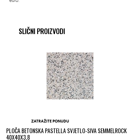
euro.
SLIČNI PROIZVODI
ZATRAŽITE PONUDU
PLOČA BETONSKA PASTELLA SVJETLO-SIVA SEMMELROCK
PL
40X40X3,8
40