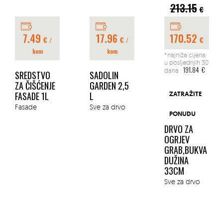
213.15
€
7.49
17.96
170.52
€
€
€
/
/
kom
kom
*najniža cijena
u posljednjih 30
191.84
€
dana :
SREDSTVO
SADOLIN
ZA ČIŠĆENJE
GARDEN 2,5
FASADE 1L
L
ZATRAŽITE
Fasade
Sve za drvo
PONUDU
DRVO ZA
OGRJEV
GRAB,BUKVA
DUŽINA
33CM
Sve za drvo