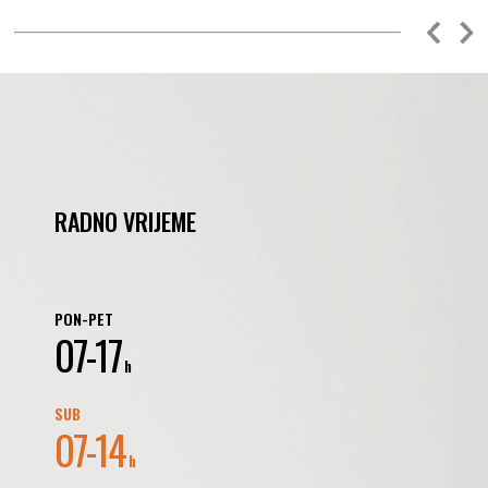
RADNO VRIJEME
PON-PET
07-17
h
SUB
07-14
h