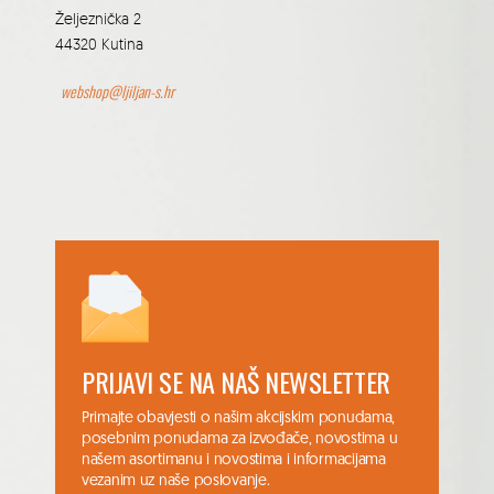
Željeznička 2
44320 Kutina
webshop@ljiljan-s.hr
PRIJAVI SE NA NAŠ NEWSLETTER
Primajte obavjesti o našim akcijskim ponudama,
posebnim ponudama za izvođače, novostima u
našem asortimanu i novostima i informacijama
vezanim uz naše poslovanje.