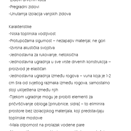
-Pregradni zidovi
-Unutarnja izolacija vanjskih zidova
Karakteristike
-Niska toplinska vodljivost
-Protupožarna sigurnost – nezapaljiv materijal, ne gori
-Izvrsna akustička svojstva
-Jednostavna za rukovanje, netoksična
-Jednostavna ugradnja u sve vrste drvenih konstrukcija –
proizvod je elastičan
-Jednostavna ugradnja između rogova – vuna koja je 1-2
cm šira od svjetlog razmaka između rogova, samostalno
stoji ukliještena između njih
-Tijekom ugradnje mogu je probiti elementi za
pričvršćivanje obloga (prirubnice, sidra) – to eliminira
prostore bez izolacijskog materijala, koji predstavljaju
toplinske mostove
-Mala otpornost na prolazak vodene pare