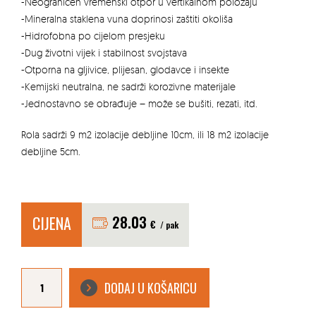
-Neograničen vremenski otpor u vertikalnom položaju
-Mineralna staklena vuna doprinosi zaštiti okoliša
-Hidrofobna po cijelom presjeku
-Dug životni vijek i stabilnost svojstava
-Otporna na gljivice, plijesan, glodavce i insekte
-Kemijski neutralna, ne sadrži korozivne materijale
-Jednostavno se obrađuje – može se bušiti, rezati, itd.
Rola sadrži 9 m2 izolacije debljine 10cm, ili 18 m2 izolacije
debljine 5cm.
CIJENA
28.03
€
/ pak
MINERALNA
VUNA
DODAJ U KOŠARICU
DOMO39
5CM/10CM
ROLA
18M2