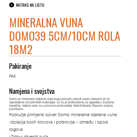
NATRAG NA LISTU
MINERALNA VUNA
DOMO39 5CM/10CM ROLA
18M2
Pakiranje
PAK
Namjena i svojstva
Domo je mineralna staklena vuna koja pomaže prirodi ostati zdravom jer je
napravljena od prirodnih materijala. Uz to je jednostavna za ugradnju i izuzetno
elastična. Vlakna vune su u procesu proizvodnje hidrofobirana čitavom svojom
površinom.
Područje primjene Isover Domo mineralne staklene vune:
-Izolacija kosih krovova i potkrovlja – između i ispod
rogova
-Zidovi drvenih kuća