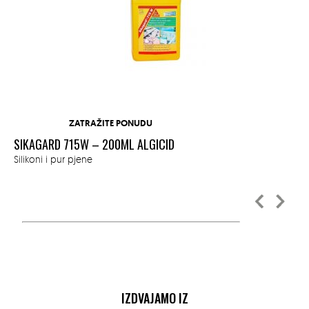
ZATRAŽITE PONUDU
SIKAGARD 715W – 200ML ALGICID
SI
Silikoni i pur pjene
Sve
IZDVAJAMO IZ