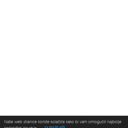
Naše web stranice koriste kolačiće kako bi vam omogućili najbolje
SAZNAJTE VIŠE
korisničko iskustvo.