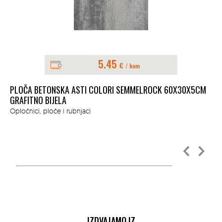
5.45
€
/ kom
PLOČA BETONSKA ASTI COLORI SEMMELROCK 60X30X5CM
GRAFITNO BIJELA
PL
Opločnici, ploče i rubnjaci
40
Opl
IZDVAJAMO IZ