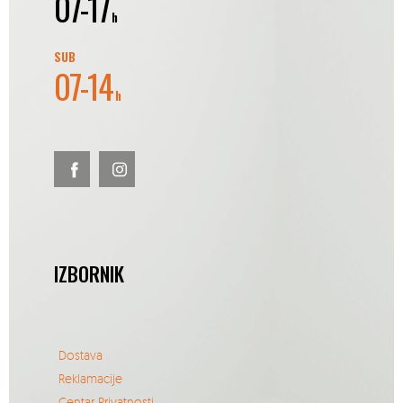
07-17
h
SUB
07-14
h
IZBORNIK
Dostava
Reklamacije
Centar Privatnosti