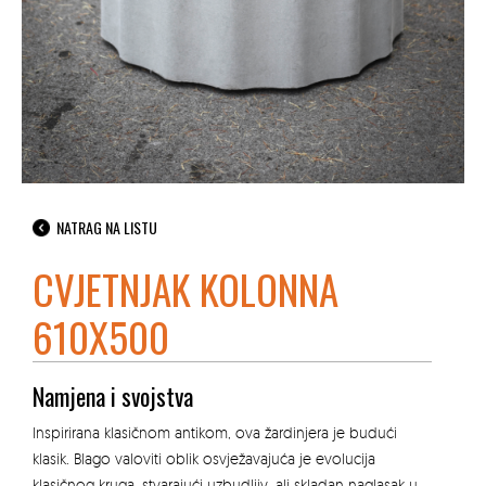
NATRAG NA LISTU
CVJETNJAK KOLONNA
610X500
Namjena i svojstva
Inspirirana klasičnom antikom, ova žardinjera je budući
klasik. Blago valoviti oblik osvježavajuća je evolucija
klasičnog kruga, stvarajući uzbudljiv, ali skladan naglasak u