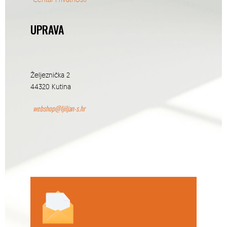
UPRAVA
Željeznička 2
44320 Kutina
webshop@ljiljan-s.hr