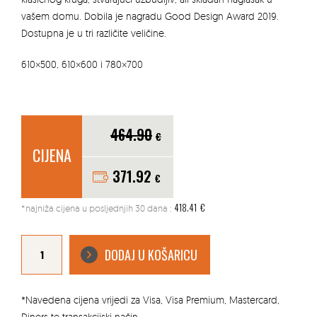
vašem domu. Dobila je nagradu Good Design Award 2019.
Dostupna je u tri različite veličine.
610×500, 610×600 i 780×700
464.90
€
CIJENA
371.92
€
418.41
€
*najniža cijena u posljednjih 30 dana :
CVJETNJAK
KOLONNA
DODAJ U KOŠARICU
610X500
količina
*Navedena cijena vrijedi za Visa, Visa Premium, Mastercard,
Diners te transakcijski način