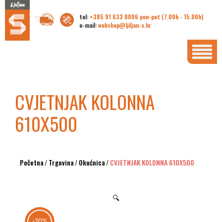
tel:
+385 91 633 0006 pon-pet (7.00h - 15.00h)
e-mail:
webshop@ljiljan-s.hr
CVJETNJAK KOLONNA
610X500
Početna
/
Trgovina
/
Okućnica
/
CVJETNJAK KOLONNA 610X500
🔍
-20%