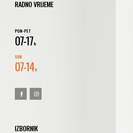
RADNO VRIJEME
PON-PET
07-17
h
SUB
07-14
h
IZBORNIK