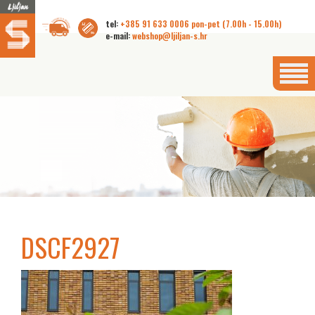
tel:
+385 91 633 0006 pon-pet (7.00h - 15.00h)
e-mail:
webshop@ljiljan-s.hr
DSCF2927