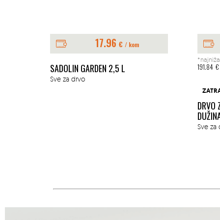
17.96
€
/ kom
*najniža
E 1L
SADOLIN GARDEN 2,5 L
191.84
€
Sve za drvo
ZATR
DRVO 
DUŽIN
Sve za 