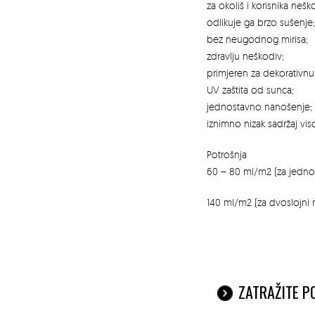
za okoliš i korisnika neš
odlikuje ga brzo sušenje;
bez neugodnog mirisa;
zdravlju neškodiv;
primjeren za dekorativnu za
UV zaštita od sunca;
jednostavno nanošenje;
iznimno nizak sadržaj vi
Potrošnja
60 – 80 ml/m2 (za jednos
140 ml/m2 (za dvoslojni 
ZATRAŽITE 