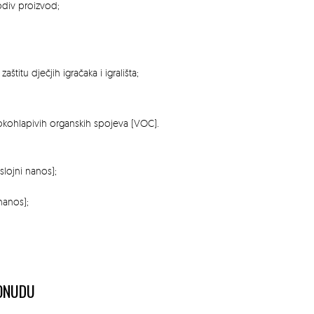
kodiv proizvod;
štitu dječjih igračaka i igrališta;
sokohlapivih organskih spojeva (VOC).
lojni nanos);
nanos);
PONUDU