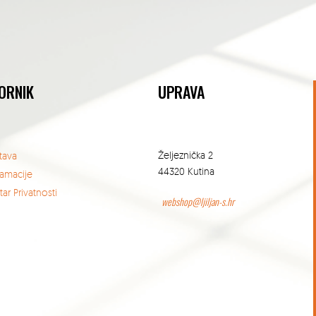
ORNIK
UPRAVA
Željeznička 2
tava
44320 Kutina
lamacije
ar Privatnosti
webshop@ljiljan-s.hr