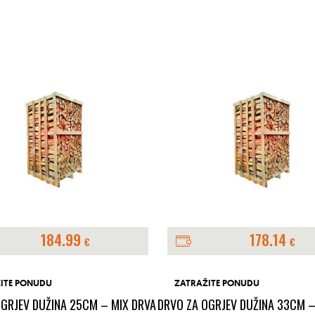
184.99
178.14
€
€
ITE PONUDU
ZATRAŽITE PONUDU
OGRJEV DUŽINA 25CM – MIX DRVA
DRVO ZA OGRJEV DUŽINA 33CM –