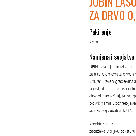
JUBIN LAS
ZA DRVO 0
Pakiranje
Kom
Namjena i svojstva
UBIN Lasur je proziran p
zaštitu elemenata drvenih
unutar i izvan građevinsk
konstrukcije, napusti i dr
drveni namještaj, vrtne g
površinama upotrebljava
sustavnoj zaštiti s JUBIN
Karakteristike
zadržava vidljivu teksturu