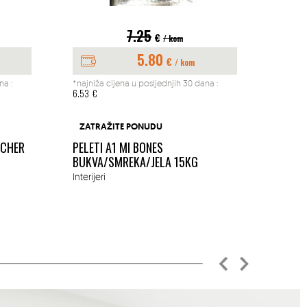
7.25
€
/ kom
5.80
€
/ kom
na :
*najniža cijena u posljednjih 30 dana :
*najniž
6.53
€
197.04
BUŠAČ
ZATRAŽITE PONUDU
1.45K
ACHER
PELETI A1 MI BONES
MM
BUKVA/SMREKA/JELA 15KG
Okućn
Interijeri