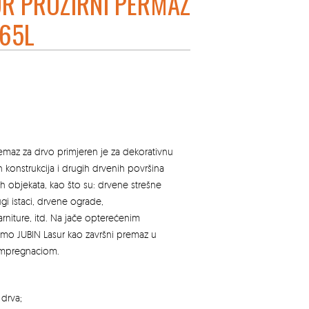
UR PROZIRNI PERMAZ
,65L
remaz za drvo primjeren je za dekorativnu
 konstrukcija i drugih drvenih površina
ih objekata, kao što su: drvene strešne
ugi istaci, drvene ograde,
arniture, itd. Na jače opterećenim
mo JUBIN Lasur kao završni premaz u
 Impregnaciom.
 drva;