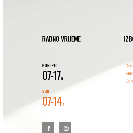
RADNO VRIJEME
IZB
PON-PET
Dos
07-17
Rek
h
Cent
SUB
07-14
h