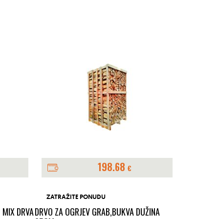
198.68
€
ZATRAŽITE PONUDU
*najniža cij
 MIX DRVA
DRVO ZA OGRJEV GRAB,BUKVA DUŽINA