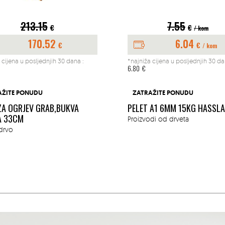
213.15
7.55
€
€
/ kom
170.52
6.04
€
€
/ kom
 cijena u posljednjih 30 dana :
*najniža cijena u posljednjih 30 da
6.80
€
AŽITE PONUDU
ZATRAŽITE PONUDU
ZA OGRJEV GRAB,BUKVA
PELET A1 6MM 15KG HASSL
A 33CM
Proizvodi od drveta
drvo