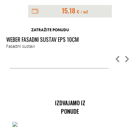
15.18
€
/ m2
ZATRAŽITE PONUDU
WEBER FASADNI SUSTAV EPS 10CM
BA
Fasadni sustavi
Fas
IZDVAJAMO IZ
PONUDE