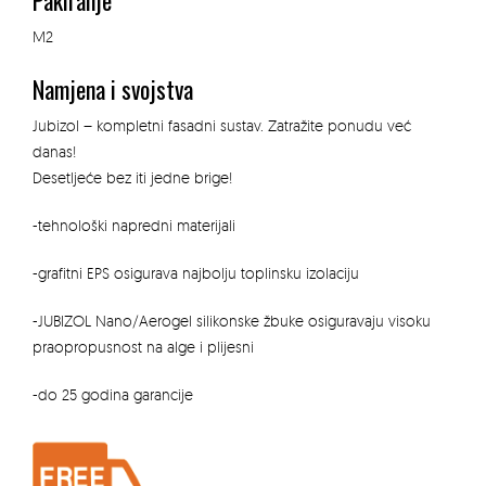
Pakiranje
M2
Namjena i svojstva
Jubizol – kompletni fasadni sustav. Zatražite ponudu već
danas!
Desetljeće bez iti jedne brige!
-tehnološki napredni materijali
-grafitni EPS osigurava najbolju toplinsku izolaciju
-JUBIZOL Nano/Aerogel silikonske žbuke osiguravaju visoku
praopropusnost na alge i plijesni
-do 25 godina garancije