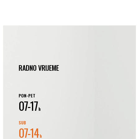
RADNO VRIJEME
PON-PET
07-17
h
SUB
07-14
h