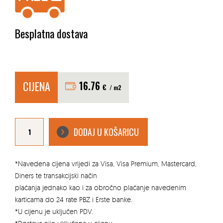
Besplatna dostava
CIJENA
16.76
€
/ m2
JUBIZOL
PREMIUM
DODAJ U KOŠARICU
FASADNI
SUSTAV
količina
*Navedena cijena vrijedi za Visa, Visa Premium, Mastercard,
Diners te transakcijski način
plaćanja jednako kao i za obročno plaćanje navedenim
karticama do 24 rate PBZ i Erste banke.
*U cijenu je uključen PDV.