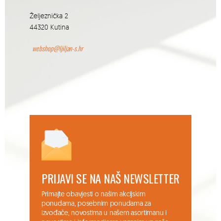
Željeznička 2
44320 Kutina
webshop@ljiljan-s.hr
PRIJAVI SE NA NAŠ NEWSLETTER
Primajte obavjesti o našim akcijskim
ponudama, posebnim ponudama za
izvođače, novostima u našem asortimanu i