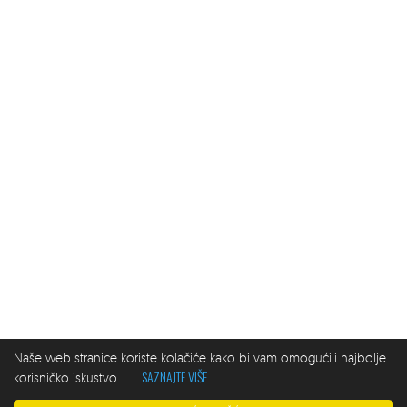
Naše web stranice koriste kolačiće kako bi vam omogućili najbolje
SAZNAJTE VIŠE
korisničko iskustvo.