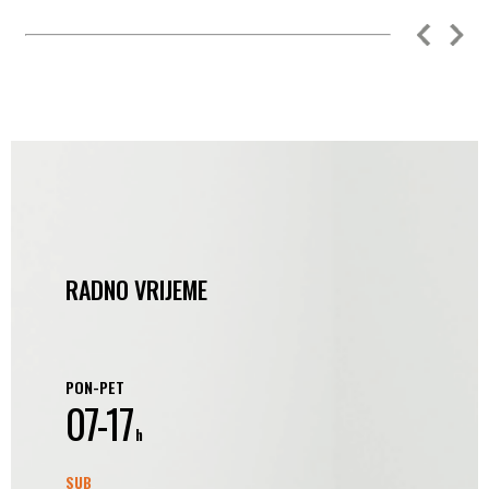
RADNO VRIJEME
PON-PET
07-17
h
SUB