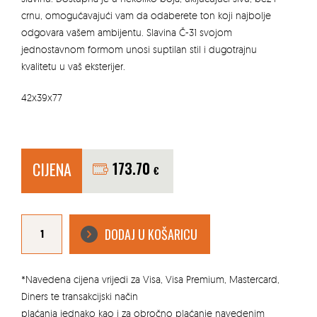
crnu, omogućavajući vam da odaberete ton koji najbolje
odgovara vašem ambijentu. Slavina Č-31 svojom
jednostavnom formom unosi suptilan stil i dugotrajnu
kvalitetu u vaš eksterijer.
42x39x77
CIJENA
173.70
€
BETONSKA
SLAVINA
DODAJ U KOŠARICU
Č-31
količina
*Navedena cijena vrijedi za Visa, Visa Premium, Mastercard,
Diners te transakcijski način
plaćanja jednako kao i za obročno plaćanje navedenim