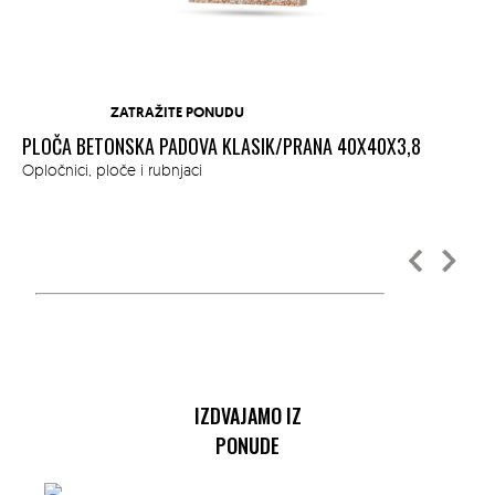
ZATRAŽITE PONUDU
PLOČA BETONSKA PADOVA KLASIK/PRANA 40X40X3,8
PL
Opločnici, ploče i rubnjaci
GR
Opl
IZDVAJAMO IZ
PONUDE