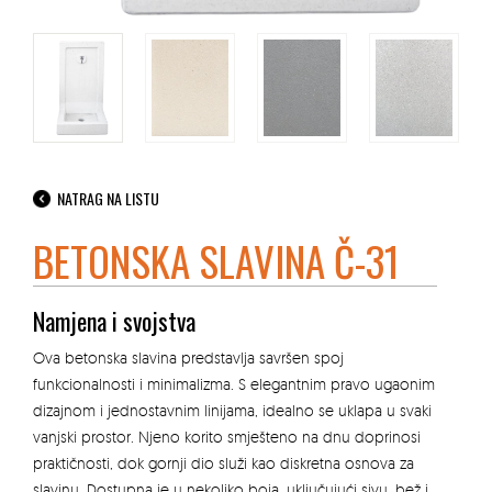
NATRAG NA LISTU
BETONSKA SLAVINA Č-31
Namjena i svojstva
Ova betonska slavina predstavlja savršen spoj
funkcionalnosti i minimalizma. S elegantnim pravo ugaonim
dizajnom i jednostavnim linijama, idealno se uklapa u svaki
vanjski prostor. Njeno korito smješteno na dnu doprinosi
praktičnosti, dok gornji dio služi kao diskretna osnova za
slavinu. Dostupna je u nekoliko boja, uključujući sivu, bež i