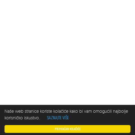
Naše web stranice koriste kolačiće kako bi vam omogućili najbolje
SAZNAJTE VIŠE
korisničko iskustvo.
PRIHVAĆAM KOLAČIĆE