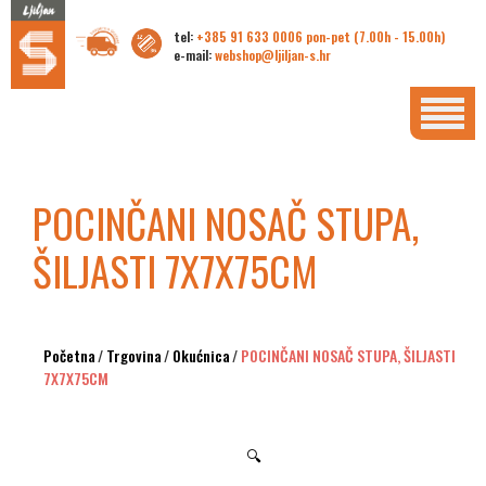
tel:
+385 91 633 0006 pon-pet (7.00h - 15.00h)
e-mail:
webshop@ljiljan-s.hr
POCINČANI NOSAČ STUPA,
ŠILJASTI 7X7X75CM
Početna
/
Trgovina
/
Okućnica
/
POCINČANI NOSAČ STUPA, ŠILJASTI
7X7X75CM
🔍