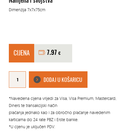
Dimenzija 7x7x75cm
CIJENA
7.97
€
POCINČANI
NOSAČ
DODAJ U KOŠARICU
STUPA,
ŠILJASTI
7X7X75CM
količina
*Navedena cijena vrijedi za Visa, Visa Premium, Mastercard,
Diners te transakcijski način
plaćanja jednako kao i za obročno plaćanje navedenim
karticama do 24 rate PBZ i Erste banke.
*U cijenu je uključen PDV.