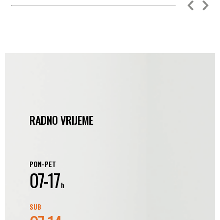
RADNO VRIJEME
PON-PET
07-17
h
SUB