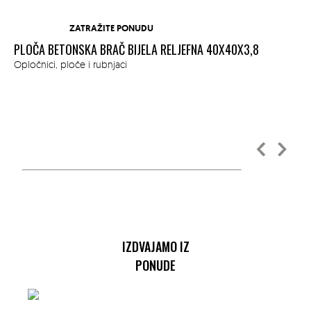
ZATRAŽITE PONUDU
PLOČA BETONSKA BRAČ BIJELA RELJEFNA 40X40X3,8
KA
Opločnici, ploče i rubnjaci
Ok
IZDVAJAMO IZ
PONUDE