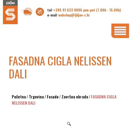
tel:
+385 91 633 0006 pon-pet (7.00h - 15.00h)
e-mail:
webshop@ljiljan-s.hr
FASADNA CIGLA NELISSEN
DALI
Početna
/
Trgovina
/
Fasade
/
Završna obrada
/
FASADNA CIGLA
NELISSEN DALI
🔍