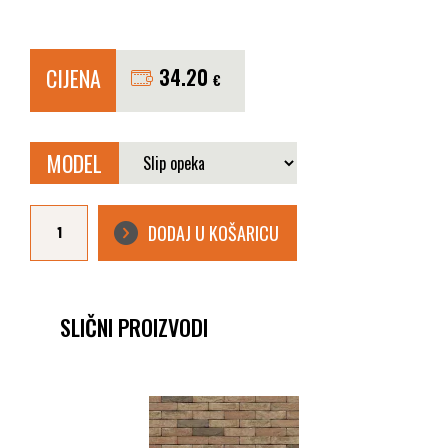
CIJENA
34.20
€
MODEL
FASADNA
CIGLA
DODAJ U KOŠARICU
NELISSEN
DALI
količina
SLIČNI PROIZVODI