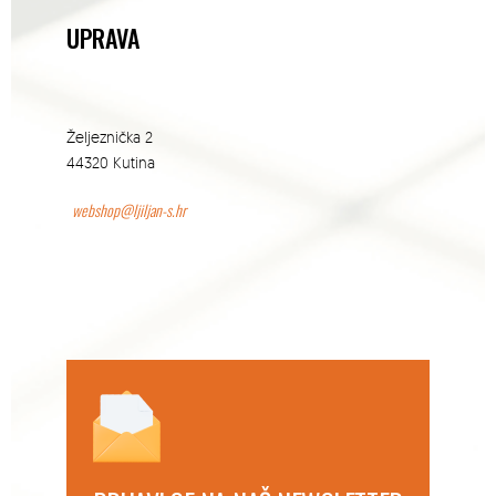
UPRAVA
Željeznička 2
44320 Kutina
webshop@ljiljan-s.hr