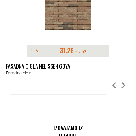
31.28
€
/ m2
FASADNA CIGLA NELISSEN GOYA
FA
Fasadna cigla
Fas
IZDVAJAMO IZ
PONUDE