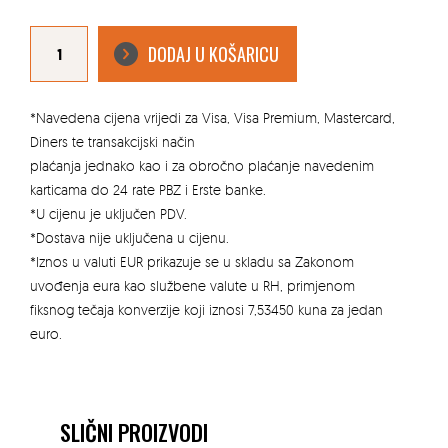
KANALICA
PARKOVNA
DODAJ U KOŠARICU
40X20X8
SEMMELROCK
količina
*Navedena cijena vrijedi za Visa, Visa Premium, Mastercard,
Diners te transakcijski način
plaćanja jednako kao i za obročno plaćanje navedenim
karticama do 24 rate PBZ i Erste banke.
*U cijenu je uključen PDV.
*Dostava nije uključena u cijenu.
*Iznos u valuti EUR prikazuje se u skladu sa Zakonom
uvođenja eura kao službene valute u RH, primjenom
fiksnog tečaja konverzije koji iznosi 7,53450 kuna za jedan
euro.
SLIČNI PROIZVODI