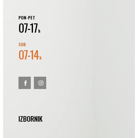
PON-PET
07-17
h
SUB
07-14
h
IZBORNIK