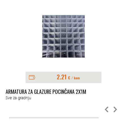
2.21
€
/ kom
ŠT
ARMATURA ZA GLAZURE POCINČANA 2X1M
Sve
Sve za gradnju