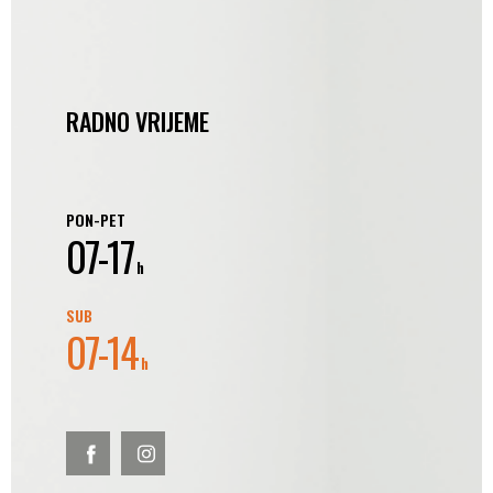
RADNO VRIJEME
PON-PET
07-17
h
SUB
07-14
h