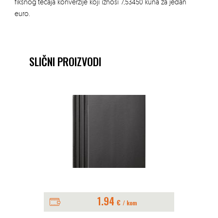
fiksnog tečaja konverzije koji iznosi 7,53450 kuna za jedan
euro.
SLIČNI PROIZVODI
1.94
€
/ kom
CR