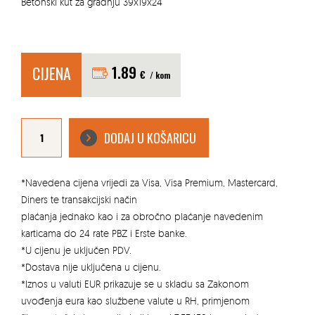
Betonski kut za gradnju 39x19x24
CIJENA
1.89
€
/ kom
BETONSKI
KUT
DODAJ U KOŠARICU
39X19X24
količina
*Navedena cijena vrijedi za Visa, Visa Premium, Mastercard,
Diners te transakcijski način
plaćanja jednako kao i za obročno plaćanje navedenim
karticama do 24 rate PBZ i Erste banke.
*U cijenu je uključen PDV.
*Dostava nije uključena u cijenu.
*Iznos u valuti EUR prikazuje se u skladu sa Zakonom
uvođenja eura kao službene valute u RH, primjenom