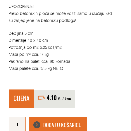
UPOZORENJE!
Preko betonskih ploča se može voziti samo u slučaju kad
su zalijepljene na betonsku podlogu!
Debljina 5 cm
Dimenzije 40 x 40 cm
Potrošnja po m2 6,25 kos/m2
Masa po m² cca. 17 kg
Pakirano na paleti cca. 90 komada
Masa palete cca. 1515 kg NETO
CIJENA
4.10
€
/ kom
BETONSKA
PLOČA
DODAJ U KOŠARICU
OBLAK
TREND
40X40X5CM