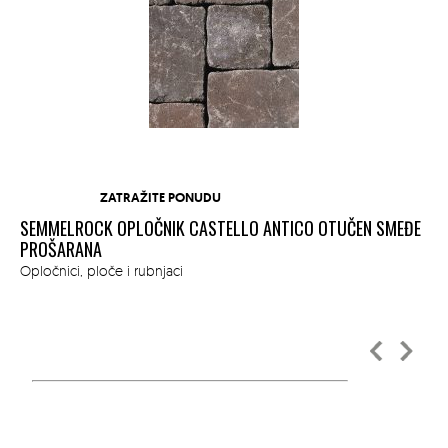
ZATRAŽITE PONUDU
SEMMELROCK OPLOČNIK CASTELLO ANTICO OTUČEN SMEĐE
SE
M
PROŠARANA
CR
Opločnici, ploče i rubnjaci
Opl