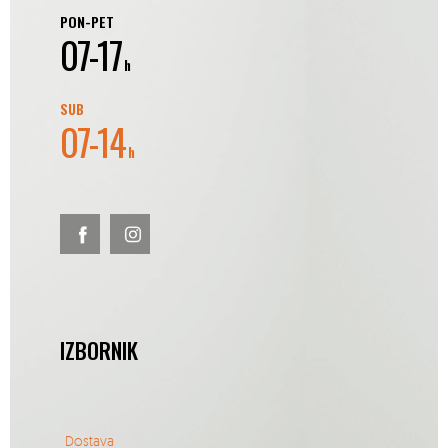
PON-PET
07-17
h
SUB
07-14
h
IZBORNIK
Dostava