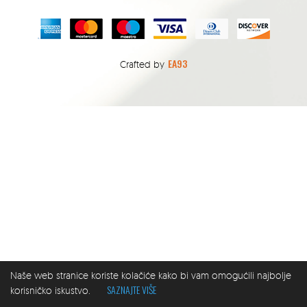
EA93
Crafted by
Naše web stranice koriste kolačiće kako bi vam omogućili najbolje
SAZNAJTE VIŠE
korisničko iskustvo.