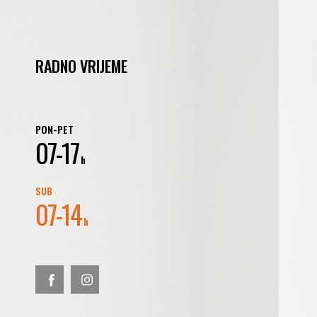
RADNO VRIJEME
PON-PET
07-17
h
SUB
07-14
h