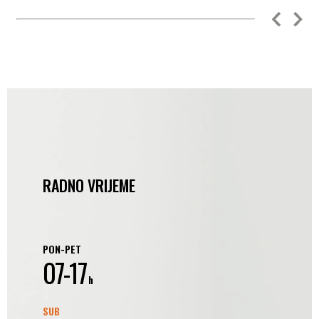
RADNO VRIJEME
PON-PET
07-17
h
SUB