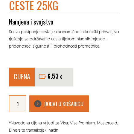
CESTE 25KG
Namjena i svojstva
Sol za posipanje cesta je ekonomično i ekološki prihvatljivo
rješenje za održavanje cesta tijekom hladnih mjeseci,
pridonoseći sigurnosti i prohodnosti prometnica.
CIJENA
6.53
€
SOL
ZA
DODAJ U KOŠARICU
POSIPAVANJE
CESTE
25kg
količina
*Navedena cijena vrijedi za Visa, Visa Premium, Mastercard,
Diners te transakcijski način