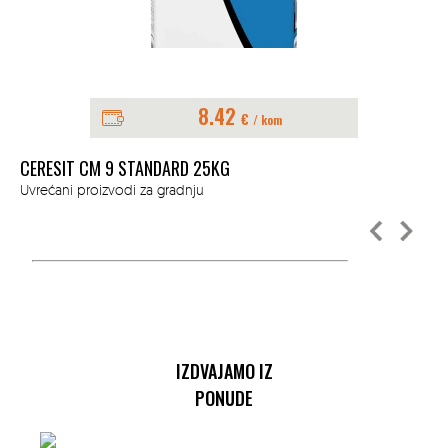
8.42
€
/ kom
CERESIT CM 9 STANDARD 25KG
SO
Uvrećani proizvodi za gradnju
Uvr
IZDVAJAMO IZ
PONUDE