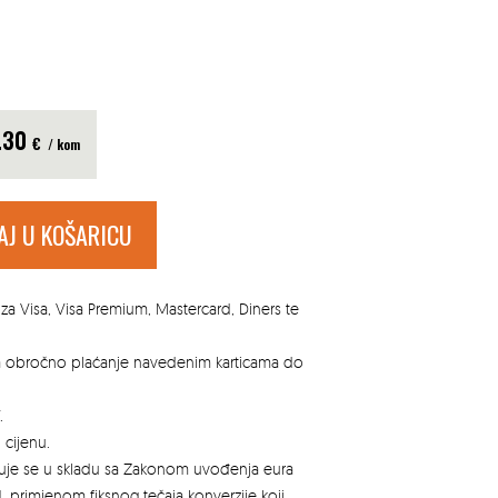
.30
€
/ kom
AJ U KOŠARICU
za Visa, Visa Premium, Mastercard, Diners te
za obročno plaćanje navedenim karticama do
.
 cijenu.
azuje se u skladu sa Zakonom uvođenja eura
, primjenom fiksnog tečaja konverzije koji