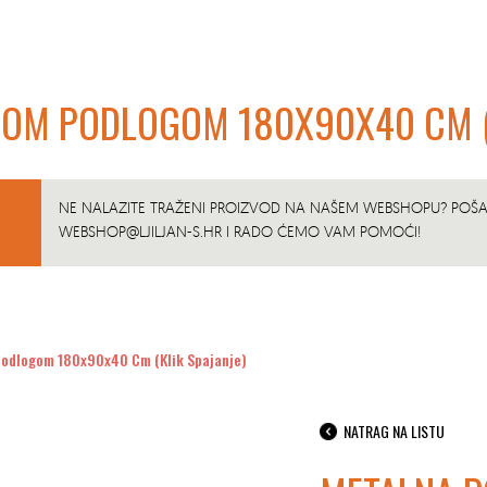
NOM PODLOGOM 180X90X40 CM (K
NE NALAZITE TRAŽENI PROIZVOD NA NAŠEM WEBSHOPU? POŠAL
WEBSHOP@LJILJAN-S.HR
I RADO ĆEMO VAM POMOĆI!
Podlogom 180x90x40 Cm (klik Spajanje)
NATRAG NA LISTU