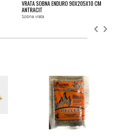
VRATA SOBNA ENDURO 90X205X10 CM
ECO PRIM G
ANTRACIT
Popratni artikl
Sobna vrata