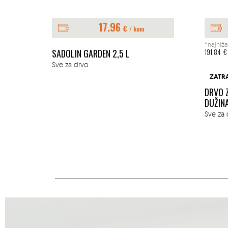
17.96
€
/ kom
*najniža
E 1L
SADOLIN GARDEN 2,5 L
191.84
€
Sve za drvo
ZATR
DRVO 
DUŽIN
Sve za 