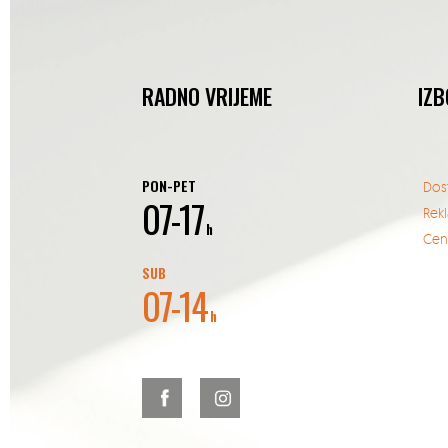
RADNO VRIJEME
IZB
PON-PET
Dos
07-17
Rek
h
Cent
SUB
07-14
h