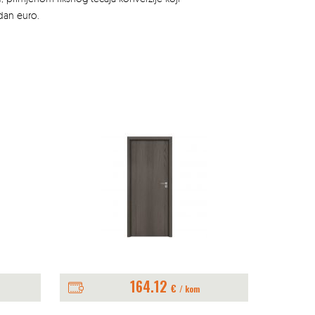
edan euro.
164.12
€
/ kom