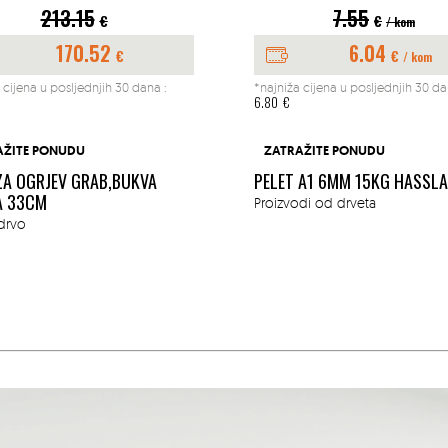
213.15
7.55
€
€
/ kom
170.52
6.04
€
€
/ kom
 cijena u posljednjih 30 dana :
*najniža cijena u posljednjih 30 da
6.80
€
AŽITE PONUDU
ZATRAŽITE PONUDU
ZA OGRJEV GRAB,BUKVA
PELET A1 6MM 15KG HASSL
A 33CM
Proizvodi od drveta
drvo