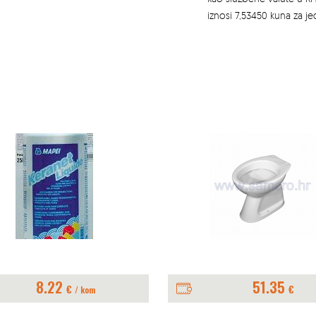
iznosi 7,53450 kuna za j
8.22
51.35
€
€
/ kom