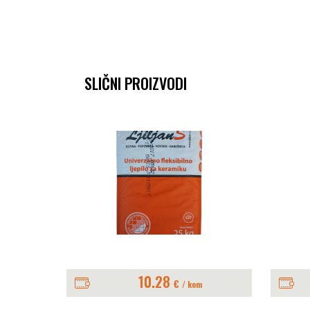
SLIČNI PROIZVODI
10.28
€
m
/ kom