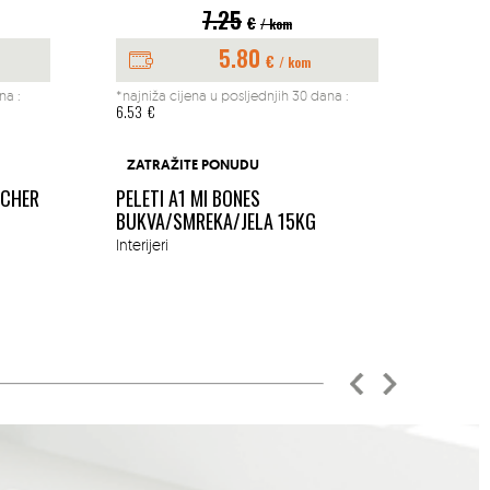
7.25
€
/ kom
5.80
€
/ kom
na :
*najniža cijena u posljednjih 30 dana :
*najniž
6.53
€
197.04
BUŠAČ
ZATRAŽITE PONUDU
1.45K
ACHER
PELETI A1 MI BONES
MM
BUKVA/SMREKA/JELA 15KG
Okućn
Interijeri