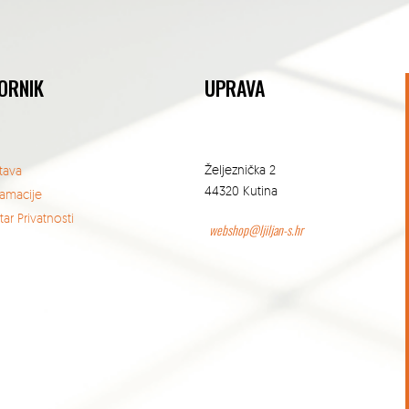
ORNIK
UPRAVA
Željeznička 2
tava
44320 Kutina
lamacije
ar Privatnosti
webshop@ljiljan-s.hr