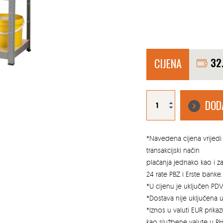
CIJENA
32
Metalna
polica
DOD
s
drvenom
podlogom
180x90x40
cm
(klik
spajanje)
*Navedena cijena vrijedi 
količina
transakcijski način
plaćanja jednako kao i 
24 rate PBZ i Erste banke.
*U cijenu je uključen PDV
*Dostava nije uključena u
*Iznos u valuti EUR prik
kao službene valute u RH