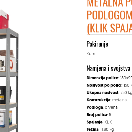
METALNA P
PODLOGOM
(KLIK SPAJ
Pakiranje
Kom
Namjena i svojstva
Dimenzija police
: 180x
Nosivost po polici:
150 
Ukupna nosivost
: 750 k
Konstrukcija
: metalna
Podloga
: drvena
Broj polica
: 5
Spajanje
: KLIK
Težina
: 11,80 kg