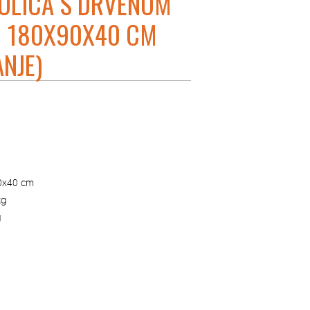
OLICA S DRVENOM
 180X90X40 CM
ANJE)
90x40 cm
kg
g