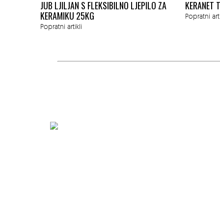
X10 CM
JUB LJILJAN S FLEKSIBILNO LJEPILO ZA
KERANET T
KERAMIKU 25KG
Popratni arti
Popratni artikli