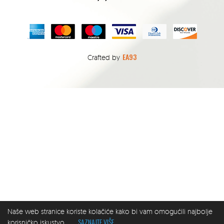
EA93
Crafted by
Naše web stranice koriste kolačiće kako bi vam omogućili najbolje
SAZNAJTE VIŠE
korisničko iskustvo.