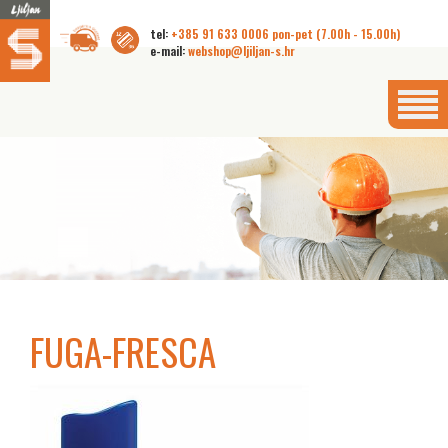
tel:
+385 91 633 0006 pon-pet (7.00h - 15.00h)
e-mail:
webshop@ljiljan-s.hr
FUGA-FRESCA