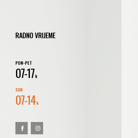
RADNO VRIJEME
PON-PET
07-17
h
SUB
07-14
h