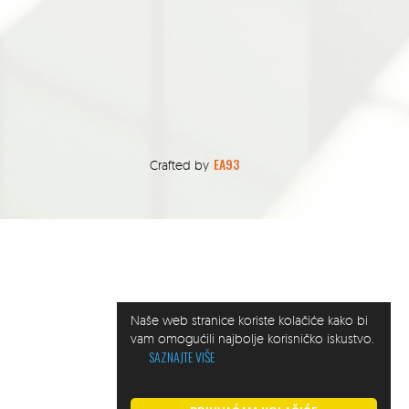
EA93
Crafted by
Naše web stranice koriste kolačiće kako bi
vam omogućili najbolje korisničko iskustvo.
SAZNAJTE VIŠE