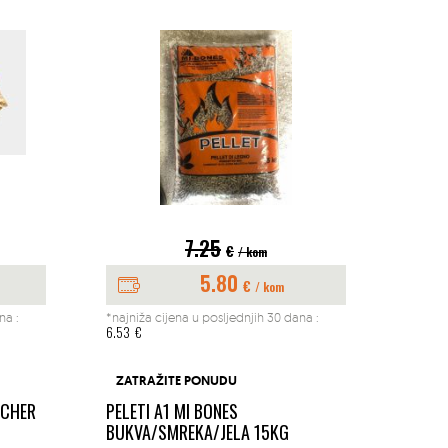
7.25
€
/ kom
5.80
€
/ kom
na :
*najniža cijena u posljednjih 30 dana :
*najniž
6.53
€
197.04
BUŠAČ
ZATRAŽITE PONUDU
1.45K
ACHER
PELETI A1 MI BONES
MM
BUKVA/SMREKA/JELA 15KG
Okućn