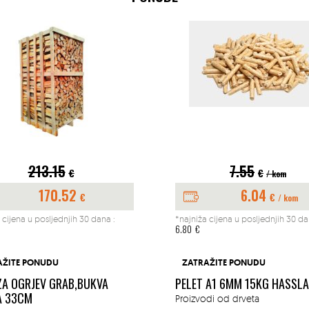
213.15
7.55
€
€
/ kom
170.52
6.04
€
€
/ kom
 cijena u posljednjih 30 dana :
*najniža cijena u posljednjih 30 da
6.80
€
AŽITE PONUDU
ZATRAŽITE PONUDU
ZA OGRJEV GRAB,BUKVA
PELET A1 6MM 15KG HASSL
A 33CM
Proizvodi od drveta