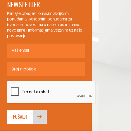
NEWSLETTER
Primajte obavjesti o našim akcijskim
ponudama, posebnim ponudama za
izvođače, novostima u našem asortimanu i
novostima i informacijama vezanim uz naše
poslovanje.