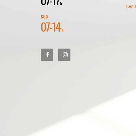
07-17
h
Centa
SUB
07-14
h