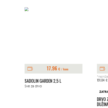
17.96
€
/ kom
*najniža
E 1L
SADOLIN GARDEN 2,5 L
191.84
€
Sve za drvo
ZATR
DRVO 
DUŽIN