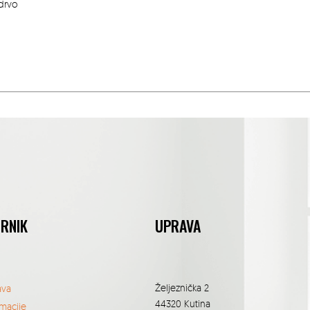
drvo
ORNIK
UPRAVA
Željeznička 2
ava
44320 Kutina
macije