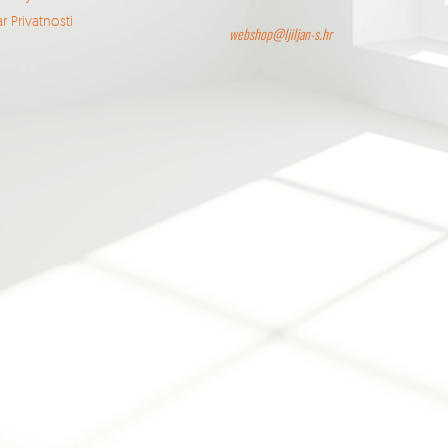
r Privatnosti
webshop@ljiljan-s.hr