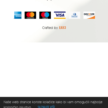
EA93
Crafted by
Naše web stranice koriste kolačiće kako bi vam omogućili najbolje
SAZNAJTE VIŠE
korisničko iskustvo.