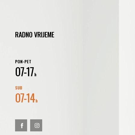
RADNO VRIJEME
PON-PET
07-17
h
SUB
07-14
h