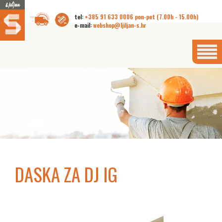
tel:
+385 91 633 0006 pon-pet (7.00h - 15.00h)
e-mail:
webshop@ljiljan-s.hr
DASKA ZA DJ IG