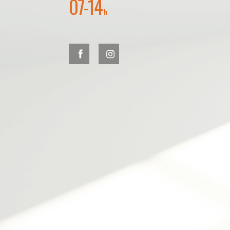
07-14
h