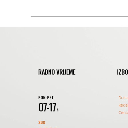
RADNO VRIJEME
IZB
PON-PET
Dost
07-17
Rekla
h
Centa
SUB