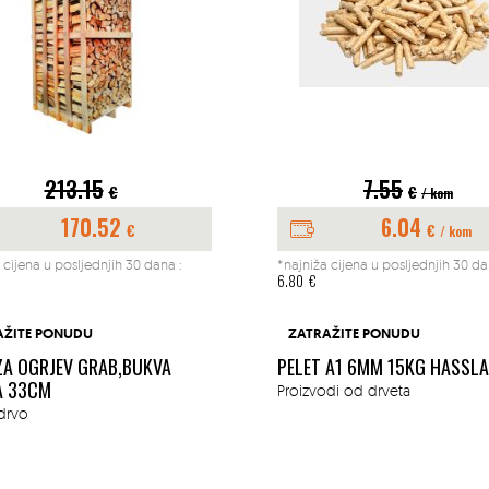
213.15
7.55
€
€
/ kom
170.52
6.04
€
€
/ kom
 cijena u posljednjih 30 dana :
*najniža cijena u posljednjih 30 da
6.80
€
AŽITE PONUDU
ZATRAŽITE PONUDU
ZA OGRJEV GRAB,BUKVA
PELET A1 6MM 15KG HASSL
A 33CM
Proizvodi od drveta
drvo