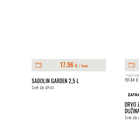
17.96
€
/ kom
*najniža
E 1L
SADOLIN GARDEN 2,5 L
191.84
€
Sve za drvo
ZATR
DRVO 
DUŽIN
Sve za 