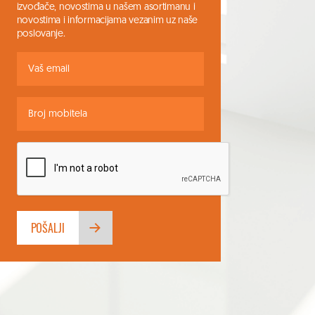
izvođače, novostima u našem asortimanu i
novostima i informacijama vezanim uz naše
poslovanje.