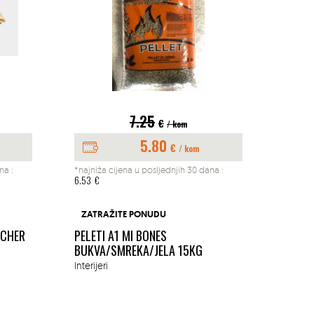
7.25
€
/ kom
5.80
€
/ kom
na :
*najniža cijena u posljednjih 30 dana :
*najniž
6.53
€
197.04
BUŠAČ
ZATRAŽITE PONUDU
1.45K
ACHER
PELETI A1 MI BONES
MM
BUKVA/SMREKA/JELA 15KG
Okućn
Interijeri