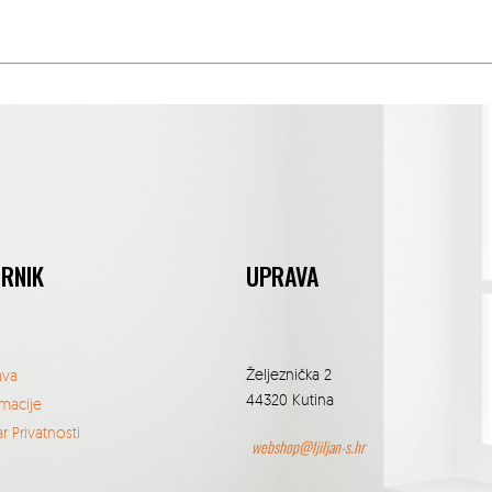
ORNIK
UPRAVA
Željeznička 2
ava
44320 Kutina
macije
r Privatnosti
webshop@ljiljan-s.hr