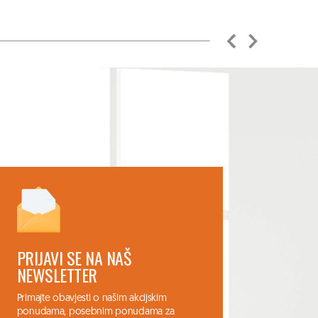
PRIJAVI SE NA NAŠ
NEWSLETTER
Primajte obavjesti o našim akcijskim
ponudama, posebnim ponudama za