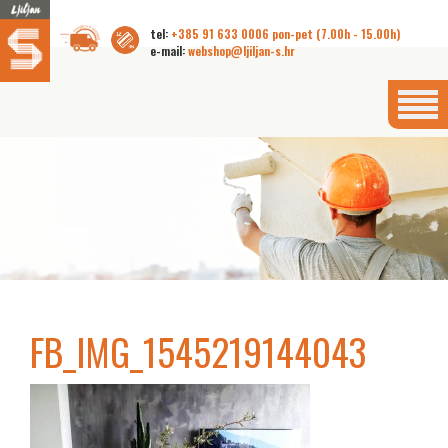
tel:
+385 91 633 0006 pon-pet (7.00h - 15.00h)
e-mail:
webshop@ljiljan-s.hr
FB_IMG_1545219144043