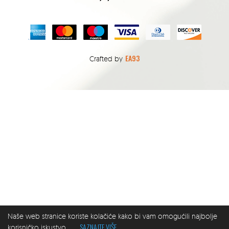
EA93
Crafted by
Naše web stranice koriste kolačiće kako bi vam omogućili najbolje
SAZNAJTE VIŠE
korisničko iskustvo.