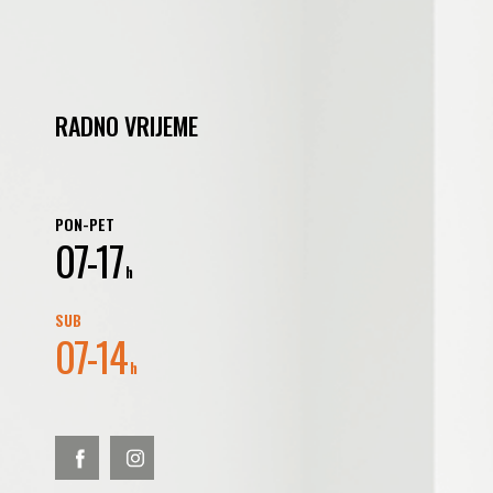
RADNO VRIJEME
PON-PET
07-17
h
SUB
07-14
h