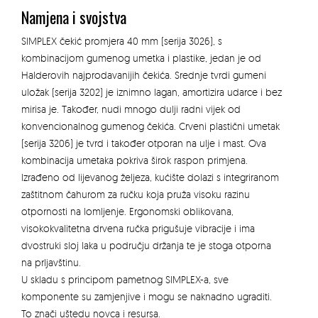
Namjena i svojstva
SIMPLEX čekić promjera 40 mm (serija 3026), s
kombinacijom gumenog umetka i plastike, jedan je od
Halderovih najprodavanijih čekića. Srednje tvrdi gumeni
uložak (serija 3202) je iznimno lagan, amortizira udarce i bez
mirisa je. Također, nudi mnogo dulji radni vijek od
konvencionalnog gumenog čekića. Crveni plastični umetak
(serija 3206) je tvrd i također otporan na ulje i mast. Ova
kombinacija umetaka pokriva širok raspon primjena.
Izrađeno od lijevanog željeza, kućište dolazi s integriranom
zaštitnom čahurom za ručku koja pruža visoku razinu
otpornosti na lomljenje. Ergonomski oblikovana,
visokokvalitetna drvena ručka prigušuje vibracije i ima
dvostruki sloj laka u području držanja te je stoga otporna
na prljavštinu.
U skladu s principom pametnog SIMPLEX-a, sve
komponente su zamjenjive i mogu se naknadno ugraditi.
To znači uštedu novca i resursa.