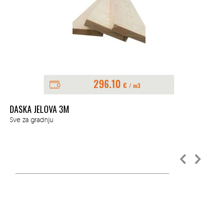
296.10
€
/ m3
DASKA JELOVA 3M
Sve za gradnju
RE
Sve