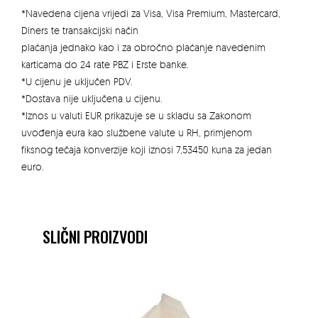
640g
*Navedena cijena vrijedi za Visa, Visa Premium, Mastercard,
količina
Diners te transakcijski način
plaćanja jednako kao i za obročno plaćanje navedenim
karticama do 24 rate PBZ i Erste banke.
*U cijenu je uključen PDV.
*Dostava nije uključena u cijenu.
*Iznos u valuti EUR prikazuje se u skladu sa Zakonom
uvođenja eura kao službene valute u RH, primjenom
fiksnog tečaja konverzije koji iznosi 7,53450 kuna za jedan
euro.
SLIČNI PROIZVODI