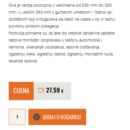
Ova je verzija dostupna u veličinama od D30 mm do D60
mm i u veličini D60 mm s gumenim umetkom i “Stand-Up”
dodatkom koji omogućava da čekić ne udara u tlo ili radnu
površinu prilikom odlaganja.
Područja primjene su: za lake do srednje zahtjevne zadatke,
radove montaže i popravaka u sektoru automobila i
kamiona, uklanjanje udubljenja, radove održavanja,
izgradnju skela, izgradnju šatora, izgradnju montažnih kuća,
tesarske radove.
CIJENA
27.59
€
ČEKIĆ
HALDER
DODAJ U KOŠARICU
SIMPLEX
FI
40
KOMPOZITNA
GUMA/PLASTIKA