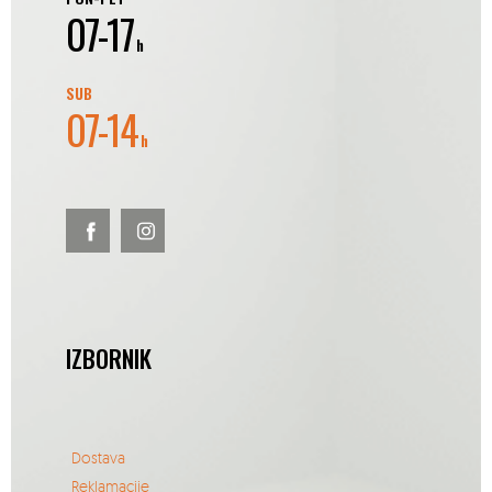
07-17
h
SUB
07-14
h
IZBORNIK
Dostava
Reklamacije