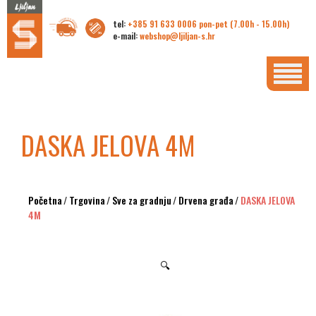
tel:
+385 91 633 0006 pon-pet (7.00h - 15.00h)
e-mail:
webshop@ljiljan-s.hr
DASKA JELOVA 4M
Početna
/
Trgovina
/
Sve za gradnju
/
Drvena građa
/
DASKA JELOVA
4M
🔍