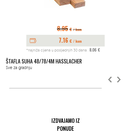
8.95
€
/ kom
7.16
€
/ kom
PI
8.06
€
Sve
*najniža cijena u posljednjih 30 dana :
ŠTAFLA SUHA 48/78/4M HASSLACHER
Sve za gradnju
IZDVAJAMO IZ
PONUDE