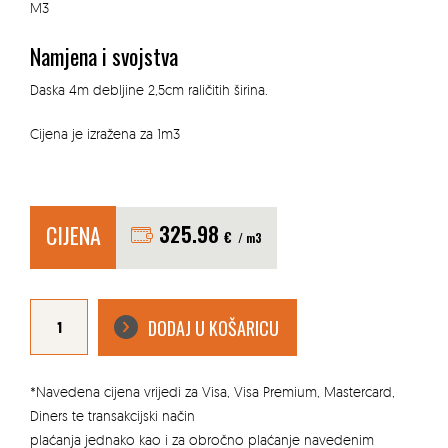
M3
Namjena i svojstva
Daska 4m debljine 2,5cm raličitih širina.
Cijena je izražena za 1m3
CIJENA
325.98
€
/ m3
DASKA
JELOVA
DODAJ U KOŠARICU
4M
količina
*Navedena cijena vrijedi za Visa, Visa Premium, Mastercard,
Diners te transakcijski način
plaćanja jednako kao i za obročno plaćanje navedenim