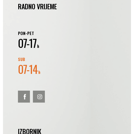
RADNO VRIJEME
PON-PET
07-17
h
SUB
07-14
h
IZBORNIK