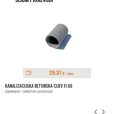
29.37
€
/ kom
KANALIZACIJSKA BETONSKA CIJEV FI 60
BL
Opekarski i betonski proizvodi
Sve