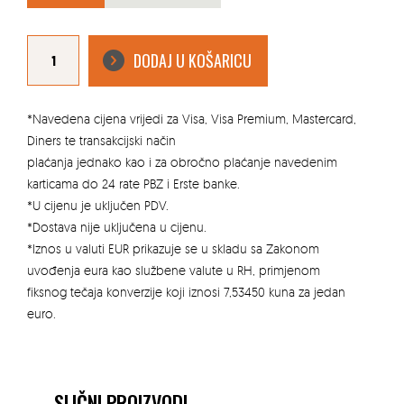
KRAVATA
S
DODAJ U KOŠARICU
KUKOM
1
M
količina
*Navedena cijena vrijedi za Visa, Visa Premium, Mastercard,
Diners te transakcijski način
plaćanja jednako kao i za obročno plaćanje navedenim
karticama do 24 rate PBZ i Erste banke.
*U cijenu je uključen PDV.
*Dostava nije uključena u cijenu.
*Iznos u valuti EUR prikazuje se u skladu sa Zakonom
uvođenja eura kao službene valute u RH, primjenom
fiksnog tečaja konverzije koji iznosi 7,53450 kuna za jedan
euro.
SLIČNI PROIZVODI