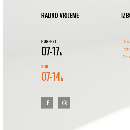
RADNO VRIJEME
IZB
PON-PET
Dos
07-17
Rek
h
Cent
SUB
07-14
h