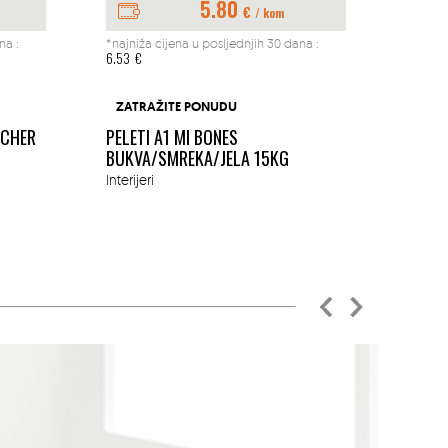
5.80
€
/ kom
na :
*najniža cijena u posljednjih 30 dana :
*najniž
6.53
€
197.04
BUŠAČ
ZATRAŽITE PONUDU
1.45K
ACHER
PELETI A1 MI BONES
MM
BUKVA/SMREKA/JELA 15KG
Okućn
Interijeri