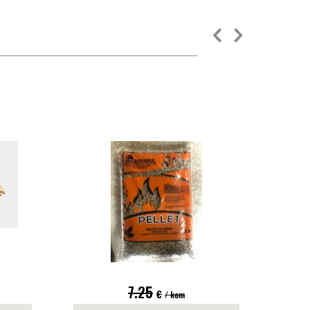
7.25
€
/ kom