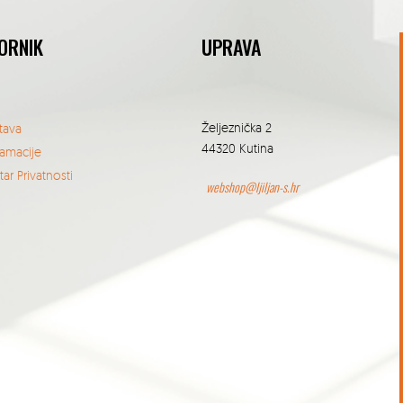
ORNIK
UPRAVA
Željeznička 2
tava
44320 Kutina
lamacije
ar Privatnosti
webshop@ljiljan-s.hr