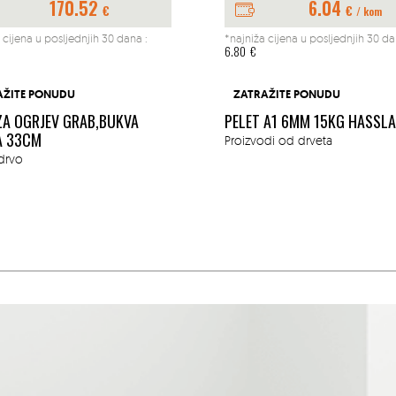
170.52
6.04
€
€
/ kom
 cijena u posljednjih 30 dana :
*najniža cijena u posljednjih 30 da
6.80
€
AŽITE PONUDU
ZATRAŽITE PONUDU
ZA OGRJEV GRAB,BUKVA
PELET A1 6MM 15KG HASSL
A 33CM
Proizvodi od drveta
drvo