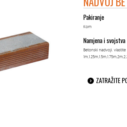
NADVOJ BE
Pakiranje
Kom
Namjena i svojstva
Betonski nadvoji. vlastit
1m,1.25m,1.5m,1.75m,2m,
ZATRAŽITE 