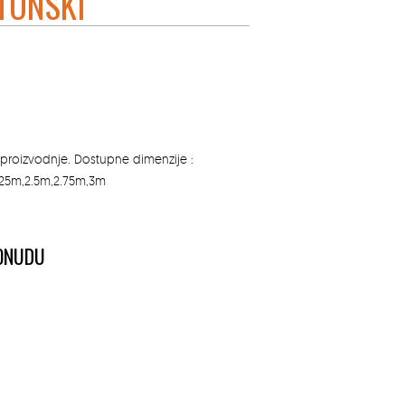
TONSKI
e proizvodnje. Dostupne dimenzije :
2.25m,2.5m,2.75m,3m
PONUDU