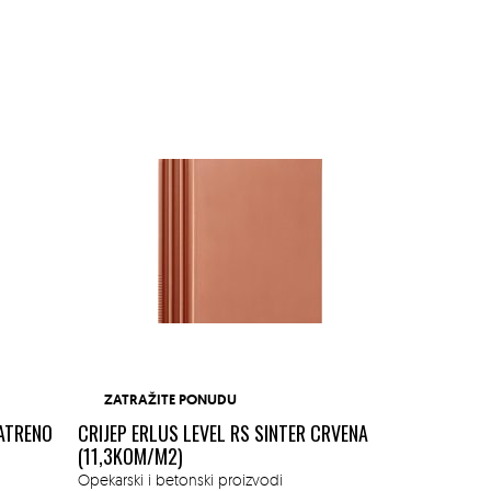
ZATRAŽITE PONUDU
ZATRAŽI
VATRENO
CRIJEP ERLUS LEVEL RS SINTER CRVENA
LEIERTHERM
(11,3KOM/M2)
Opekarski i b
Opekarski i betonski proizvodi