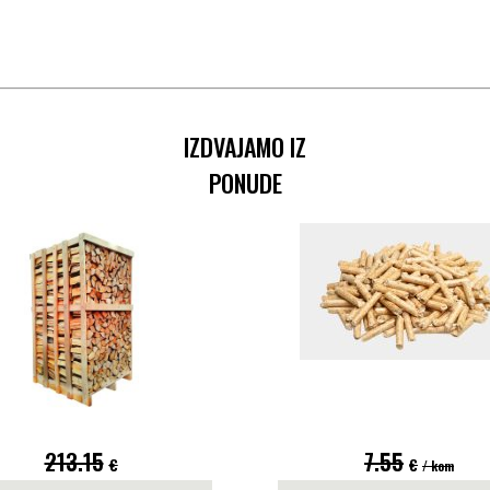
IZDVAJAMO IZ
PONUDE
213.15
7.55
€
€
/ kom