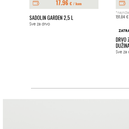
17.96
€
/ kom
*najniža
E 1L
SADOLIN GARDEN 2,5 L
191.84
€
Sve za drvo
ZATR
DRVO 
DUŽIN
Sve za 