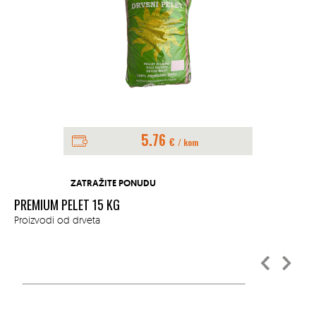
5.76
€
/ kom
ZATRAŽITE PONUDU
PREMIUM PELET 15 KG
ŠT
Proizvodi od drveta
Sve