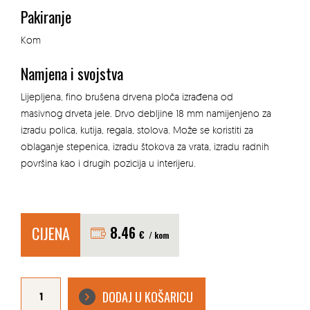
Pakiranje
Kom
Namjena i svojstva
Lijepljena, fino brušena drvena ploča izrađena od
masivnog drveta jele. Drvo debljine 18 mm namijenjeno za
izradu polica, kutija, regala, stolova. Može se koristiti za
oblaganje stepenica, izradu štokova za vrata, izradu radnih
površina kao i drugih pozicija u interijeru.
CIJENA
8.46
€
/ kom
DRVENE
LIJEPLJENE
DODAJ U KOŠARICU
PLOČE
1000x400x18mm