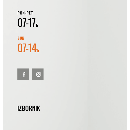
PON-PET
07-17
h
SUB
07-14
h
IZBORNIK