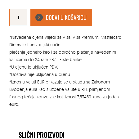
VODOKOTLIĆ
MEDITERAN
DODAJ U KOŠARICU
NISKOMONTAŽNI
količina
*Navedena cijena vrijedi za Visa, Visa Premium, Mastercard,
Diners te transakcijski način
plaćanja jednako kao i za obročno plaćanje navedenim
karticama do 24 rate PBZ i Erste banke.
*U cijenu je uključen PDV.
*Dostava nije uključena u cijenu.
*Iznos u valuti EUR prikazuje se u skladu sa Zakonom
uvođenja eura kao službene valute u RH, primjenom
fiksnog tečaja konverzije koji iznosi 7,53450 kuna za jedan
euro.
SLIČNI PROIZVODI