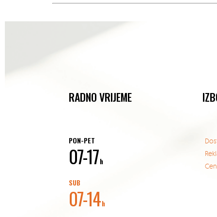
RADNO VRIJEME
IZB
PON-PET
Dos
07-17
Rek
h
Cent
SUB
07-14
h