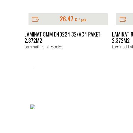
26.47
€
€
/ pak
/ pak
/AC4 PAKET:
LAMINAT 8MM D40554 32/AC4 PAKET:
LAM
2.372M2
2.3
Laminati i vinil podovi
Lamin