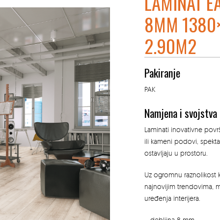
LAMINAT E
8MM 1380×
2.90M2
Pakiranje
PAK
Namjena i svojstva
Laminati inovativne površ
ili kameni podovi, spekta
ostavljaju u prostoru.
Uz ogromnu raznolikost kl
najnovijim trendovima, mo
uređenja interijera.
– debljina 8 mm