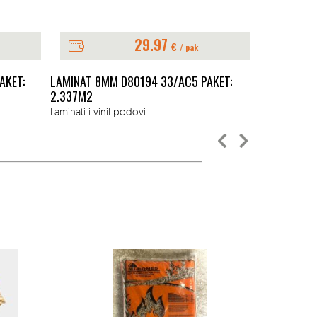
26.47
€
/ pak
/ pak
AC5 PAKET:
LAMINAT 8MM D40544 32/AC5 PAKET:
LAMI
2.372M2
2.90
Laminati i vinil podovi
Lamina