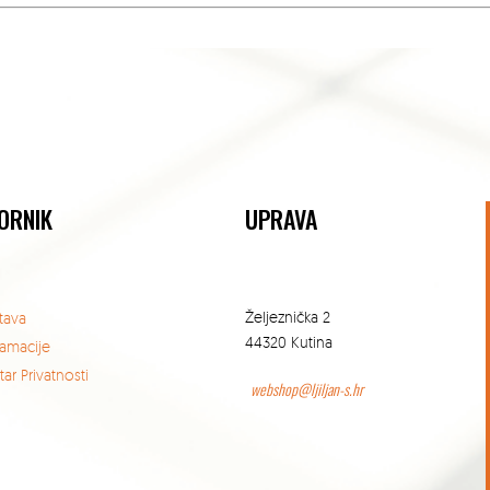
ORNIK
UPRAVA
Željeznička 2
tava
44320 Kutina
lamacije
ar Privatnosti
webshop@ljiljan-s.hr