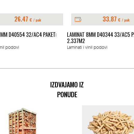
33.87
29.97
€
€
/ pak
INAT 8MM D40344 33/AC5 PAKET:
LAMINAT 8MM D80194 33/
37M2
2.337M2
ati i vinil podovi
Laminati i vinil podovi
IZDVAJAMO IZ
PONUDE