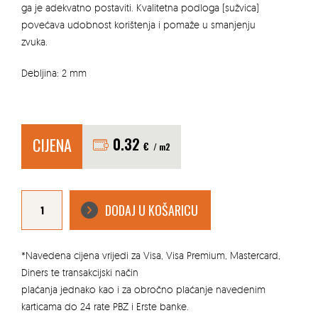
ga je adekvatno postaviti. Kvalitetna podloga (sužvica)
povećava udobnost korištenja i pomaže u smanjenju
zvuka.
Debljina: 2 mm
CIJENA
0.32
€
/ m2
PODLOGA
ZA
DODAJ U KOŠARICU
LAMINAT
(
FILC
)
2MM
količina
*Navedena cijena vrijedi za Visa, Visa Premium, Mastercard,
Diners te transakcijski način
plaćanja jednako kao i za obročno plaćanje navedenim
karticama do 24 rate PBZ i Erste banke.