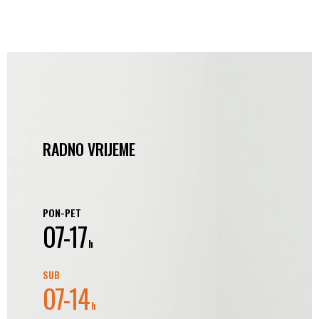
RADNO VRIJEME
PON-PET
07-17
h
SUB
07-14
h