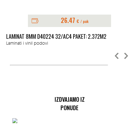
26.47
€
/ pak
LAMINAT 8MM D40224 32/AC4 PAKET: 2.372M2
LA
Laminati i vinil podovi
Lam
IZDVAJAMO IZ
PONUDE