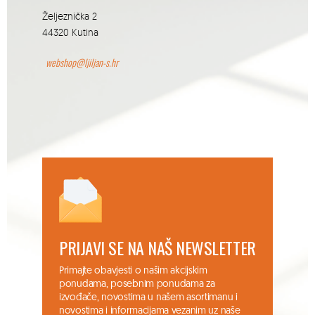
Željeznička 2
44320 Kutina
webshop@ljiljan-s.hr
PRIJAVI SE NA NAŠ NEWSLETTER
Primajte obavjesti o našim akcijskim
ponudama, posebnim ponudama za
izvođače, novostima u našem asortimanu i
novostima i informacijama vezanim uz naše