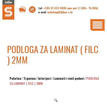
tel:
+385 91 633 0006 pon-pet (7.00h - 15.00h)
e-mail:
webshop@ljiljan-s.hr
PODLOGA ZA LAMINAT ( FILC
) 2MM
Početna
/
Trgovina
/
Interijeri
/
Laminati i vinil podovi
/
PODLOGA
ZA LAMINAT ( FILC ) 2MM
🔍