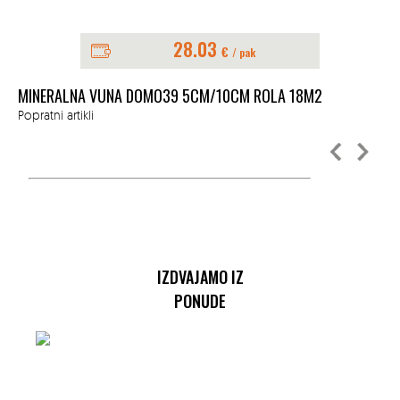
28.03
€
/ pak
MINERALNA VUNA DOMO39 5CM/10CM ROLA 18M2
KA
Popratni artikli
Ala
IZDVAJAMO IZ
PONUDE