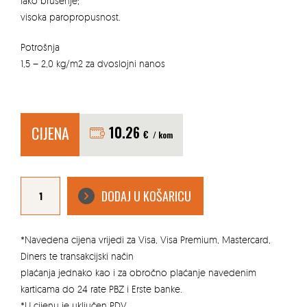
lako brušenje;
visoka paropropusnost.
Potrošnja
1,5 – 2,0 kg/m2 za dvoslojni nanos
CIJENA
10.26
€
/ kom
JUBOLIN
CLASSIC
DODAJ U KOŠARICU
8kg
unutarnja
masa
za
izravnjavanje
količina
*Navedena cijena vrijedi za Visa, Visa Premium, Mastercard,
Diners te transakcijski način
plaćanja jednako kao i za obročno plaćanje navedenim
karticama do 24 rate PBZ i Erste banke.
*U cijenu je uključen PDV.