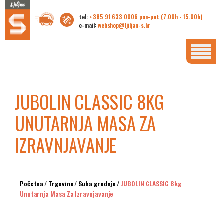
tel:
+385 91 633 0006 pon-pet (7.00h - 15.00h)
e-mail:
webshop@ljiljan-s.hr
JUBOLIN CLASSIC 8KG
UNUTARNJA MASA ZA
IZRAVNJAVANJE
Početna
/
Trgovina
/
Suha gradnja
/
JUBOLIN CLASSIC 8kg
Unutarnja Masa Za Izravnjavanje