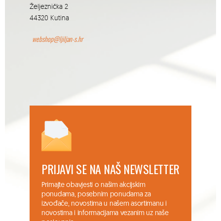
Željeznička 2
44320 Kutina
webshop@ljiljan-s.hr
PRIJAVI SE NA NAŠ NEWSLETTER
Primajte obavjesti o našim akcijskim
ponudama, posebnim ponudama za
izvođače, novostima u našem asortimanu i
novostima i informacijama vezanim uz naše