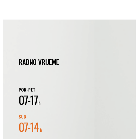
RADNO VRIJEME
PON-PET
07-17
h
SUB
07-14
h