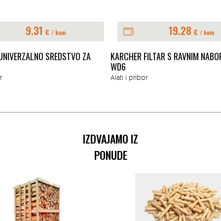
9.31
19.28
€
€
/ kom
/ kom
UNIVERZALNO SREDSTVO ZA
KARCHER FILTAR S RAVNIM NABO
WD6
r
Alati i pribor
IZDVAJAMO IZ
PONUDE