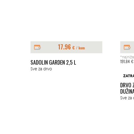
17.96
€
/ kom
*najniža
E 1L
SADOLIN GARDEN 2,5 L
191.84
€
Sve za drvo
ZATR
DRVO 
DUŽIN
Sve za 