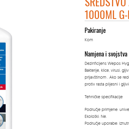
SREDSTVO 
1000ML G-
Pakiranje
Kom
Namjena i svojstva
Dezinficijens Wepos Hygie
Bakterije, klice, virusi, g
prljavštinom . Ako se red
protiv rasta plijesni i gljiv
Tehničke specifikacije
Područje primjene: unive
Ekološki: Ne.
Područje uporabe: iznutra