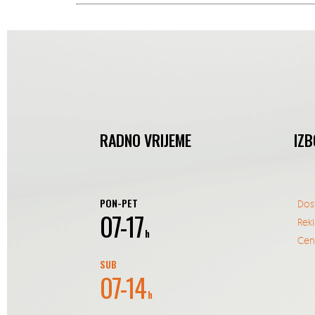
RADNO VRIJEME
IZB
PON-PET
Dos
07-17
Rek
h
Cent
SUB
07-14
h