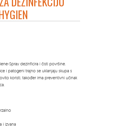
ZA DEZINFEKCIJU
HYGIEN
ne-Spray dezinficira i čisti površine.
ljivice i patogeni trajno se uklanjaju skupa s
ovito koristi, također ima preventivni učinak
ica.
rzalno
 i izvana