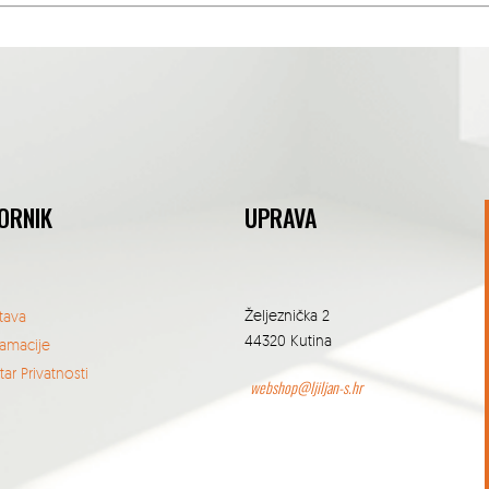
ORNIK
UPRAVA
Željeznička 2
tava
44320 Kutina
lamacije
ar Privatnosti
webshop@ljiljan-s.hr