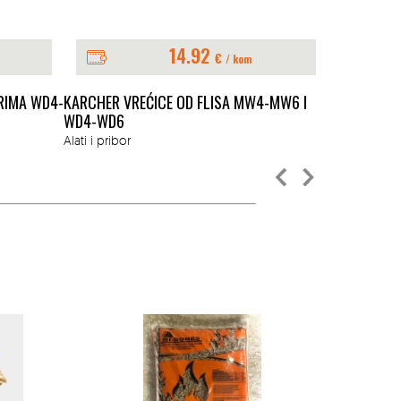
14.92
€
/ kom
RIMA WD4-
KARCHER VREĆICE OD FLISA MW4-MW6 I
KARCHER FI
WD4-WD6
Sve za gradn
Alati i pribor