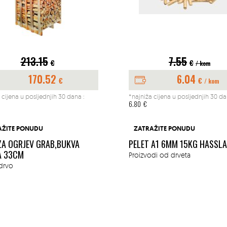
213.15
7.55
€
€
/ kom
170.52
6.04
€
€
/ kom
 cijena u posljednjih 30 dana :
*najniža cijena u posljednjih 30 da
6.80
€
AŽITE PONUDU
ZATRAŽITE PONUDU
ZA OGRJEV GRAB,BUKVA
PELET A1 6MM 15KG HASSL
A 33CM
Proizvodi od drveta
drvo