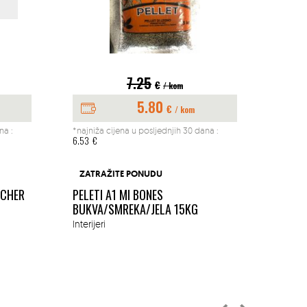
7.25
€
/ kom
5.80
€
/ kom
na :
*najniža cijena u posljednjih 30 dana :
*najniž
6.53
€
197.04
BUŠAČ
ZATRAŽITE PONUDU
1.45K
ACHER
PELETI A1 MI BONES
MM
BUKVA/SMREKA/JELA 15KG
Okućn
Interijeri