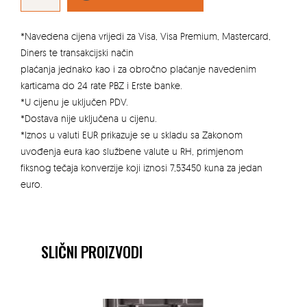
ENG.CRVENI
(
7,4
KOM/M2
*Navedena cijena vrijedi za Visa, Visa Premium, Mastercard,
)
količina
Diners te transakcijski način
plaćanja jednako kao i za obročno plaćanje navedenim
karticama do 24 rate PBZ i Erste banke.
*U cijenu je uključen PDV.
*Dostava nije uključena u cijenu.
*Iznos u valuti EUR prikazuje se u skladu sa Zakonom
uvođenja eura kao službene valute u RH, primjenom
fiksnog tečaja konverzije koji iznosi 7,53450 kuna za jedan
euro.
SLIČNI PROIZVODI