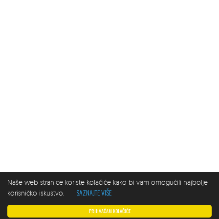
Naše web stranice koriste kolačiće kako bi vam omogućili najbolje
SAZNAJTE VIŠE
korisničko iskustvo.
PRIHVAĆAM KOLAČIĆE