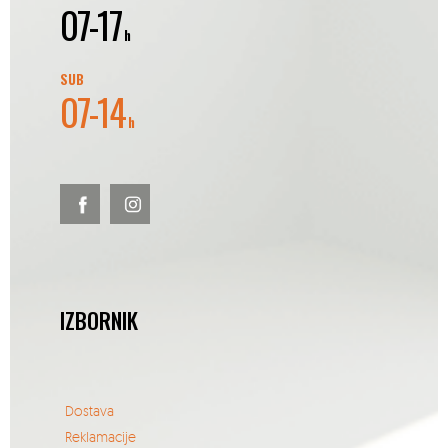
07-17
h
SUB
07-14
h
IZBORNIK
Dostava
Reklamacije