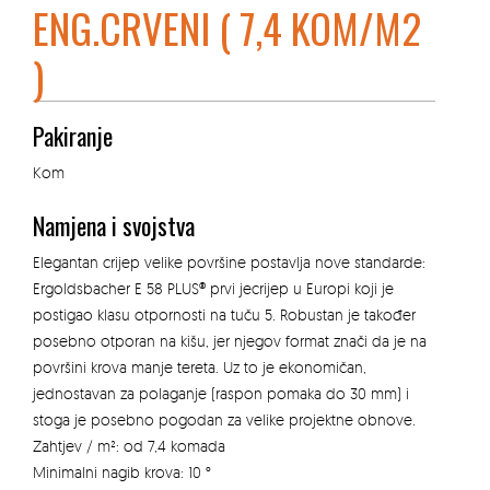
ENG.CRVENI ( 7,4 KOM/M2
)
Pakiranje
Kom
Namjena i svojstva
Elegantan crijep velike površine postavlja nove standarde:
Ergoldsbacher E 58 PLUS® prvi jecrijep u Europi koji je
postigao klasu otpornosti na tuču 5. Robustan je također
posebno otporan na kišu, jer njegov format znači da je na
površini krova manje tereta. Uz to je ekonomičan,
jednostavan za polaganje (raspon pomaka do 30 mm) i
stoga je posebno pogodan za velike projektne obnove.
Zahtjev / m²: od 7,4 komada
Minimalni nagib krova: 10 °