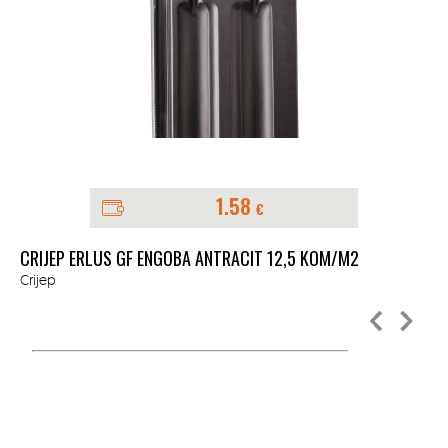
1.58
€
CRIJEP ERLUS GF ENGOBA ANTRACIT 12,5 KOM/M2
TE
Crijep
Cri