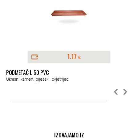
1.17
€
PODMETAČ L 50 PVC
ŽA
Ukrasni kamen, pijesak i cvjetnjaci
Ukr
IZDVAJAMO IZ