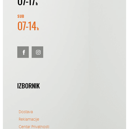
07-17
h
SUB
07-14
h
IZBORNIK
Dostava
Reklamacije
Centar Privatnosti