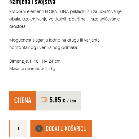
Namjena i svojstva
Potporni elementi FLORA LUNA prikladni su za učvršćivanje
obala, ozelenjivanje vertikalnih površina ili razgraničavanje
prostora.
Mogućnost slaganja jedne na drugu ili varijanta
horizontalnog i vertikalnog odmaka.
Dimenzije: fi 40 ; H= 24 cm
Masa po komadu: 25 kg
CIJENA
5.85
€
/ kom
CVJETNJAK
FLORA
DODAJ U KOŠARICU
LUNA
40X25
GRAFITNO
CRNI