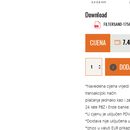
0,4-0,8 mm
25
Download
FILTERSAND-175
CIJENA
7.
Filter
pijesak
DOD
0,4-
0,8
mm
za
bazene
Scherf
količina
*Navedena cijena vrijedi 
transakcijski način
plaćanja jednako kao i 
24 rate PBZ i Erste banke.
*U cijenu je uključen PDV
*Dostava nije uključena u
*Iznos u valuti EUR prik