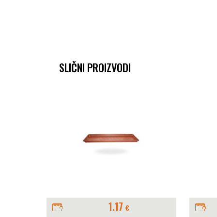
SLIČNI PROIZVODI
3.15
€