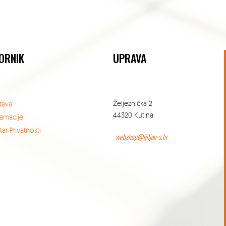
ORNIK
UPRAVA
Željeznička 2
tava
44320 Kutina
lamacije
ar Privatnosti
webshop@ljiljan-s.hr