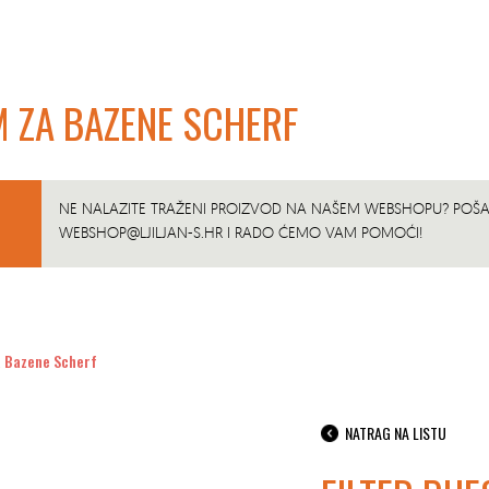
MM ZA BAZENE SCHERF
NE NALAZITE TRAŽENI PROIZVOD NA NAŠEM WEBSHOPU? POŠAL
WEBSHOP@LJILJAN-S.HR
I RADO ĆEMO VAM POMOĆI!
a Bazene Scherf
NATRAG NA LISTU