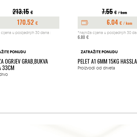
7.55
7.25
€
€
/ kom
/ kom
6.04
5.80
€
€
/ kom
/ kom
 cijena u posljednjih 30 dana :
*najniža cijena u posljednjih 30 da
6.53
€
AŽITE PONUDU
ZATRAŽITE PONUDU
 A1 6MM 15KG HASSLACHER
PELETI A1 MI BONES
BUKVA/SMREKA/JELA 15KG
di od drveta
Interijeri