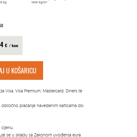
 kg
1400 kg/m³
60
44
€
/ kom
AJ U KOŠARICU
za Visa, Visa Premium, Mastercard, Diners te
za obročno plaćanje navedenim karticama do
.
 cijenu.
azuje se u skladu sa Zakonom uvođenja eura