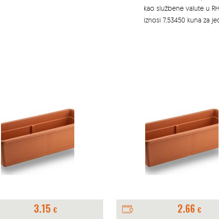
kao službene valute u RH
iznosi 7,53450 kuna za j
2.66
91.94
€
€