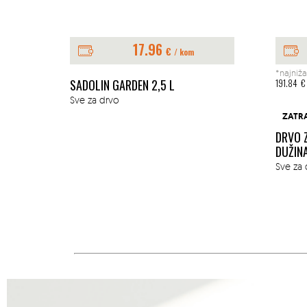
213.15
€
170.52
€
*najniža cijena u posljednjih 30 dana :
*najniža
191.84
€
6.80
€
ZATRAŽITE PONUDU
ZATR
DRVO ZA OGRJEV GRAB,BUKVA
PELET
DUŽINA 33CM
Proizvo
Sve za drvo