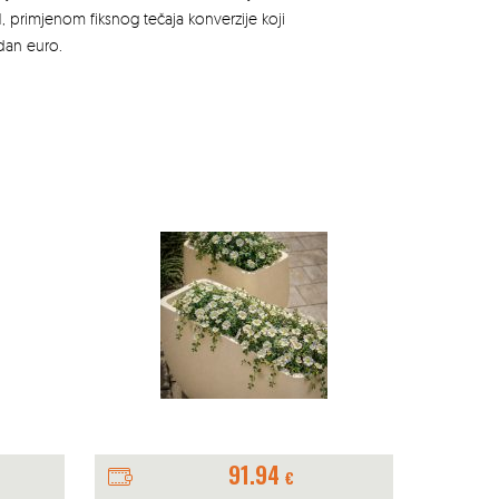
, primjenom fiksnog tečaja konverzije koji
edan euro.
4.59
€
/ kom