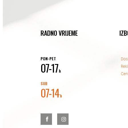
RADNO VRIJEME
IZB
PON-PET
Dos
07-17
Rek
h
Cent
SUB
07-14
h