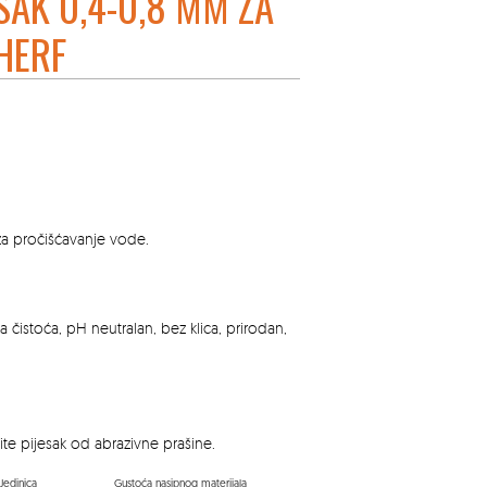
ESAK 0,4-0,8 MM ZA
HERF
re za pročišćavanje vode.
a čistoća, pH neutralan, bez klica, prirodan,
ite pijesak od abrazivne prašine.
Jedinica
Gustoća nasipnog materijala