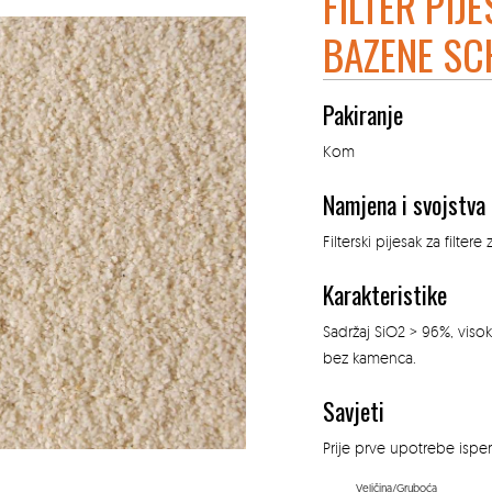
FILTER PIJ
BAZENE SC
Pakiranje
Kom
Namjena i svojstva
Filterski pijesak za filte
Karakteristike
Sadržaj SiO2 > 96%, visok
bez kamenca.
Savjeti
Prije prve upotrebe isper
Veličina/Gruboća