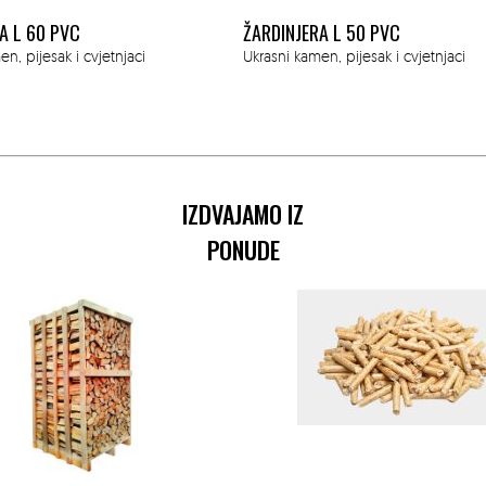
A L 50 PVC
CVJETNJAK ECHIUM L
n, pijesak i cvjetnjaci
Ukrasni kamen, pijesak i cvjetnjaci
IZDVAJAMO IZ
PONUDE