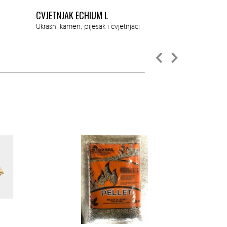
UKRASNI KAMEN BASALT ANTRACIT FINI
PODMETAČ L
NASIP 2-4MM 25KG
Ukrasni kamen,
Ukrasni kamen, pijesak i cvjetnjaci