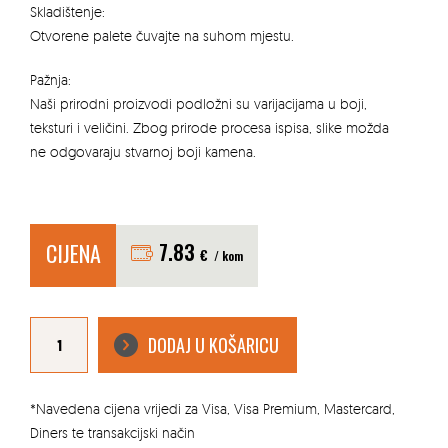
Skladištenje:
Otvorene palete čuvajte na suhom mjestu.
Pažnja:
Naši prirodni proizvodi podložni su varijacijama u boji,
teksturi i veličini. Zbog prirode procesa ispisa, slike možda
ne odgovaraju stvarnoj boji kamena.
CIJENA
7.83
€
/ kom
PIJESAK
ZA
DODAJ U KOŠARICU
PJESKARENJE
0.5-
1MM
SIVI
25KG
količina
*Navedena cijena vrijedi za Visa, Visa Premium, Mastercard,
Diners te transakcijski način