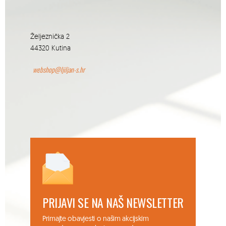
Željeznička 2
44320 Kutina
webshop@ljiljan-s.hr
PRIJAVI SE NA NAŠ NEWSLETTER
Primajte obavjesti o našim akcijskim