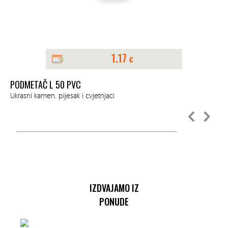
1.17
€
PODMETAČ L 50 PVC
ŽA
Ukrasni kamen, pijesak i cvjetnjaci
Ukr
IZDVAJAMO IZ
PONUDE