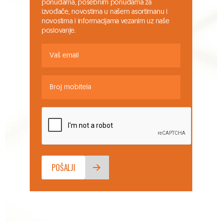
ponudama, posebnim ponudama za
izvođače, novostima u našem asortimanu i
novostima i informacijama vezanim uz naše
poslovanje.