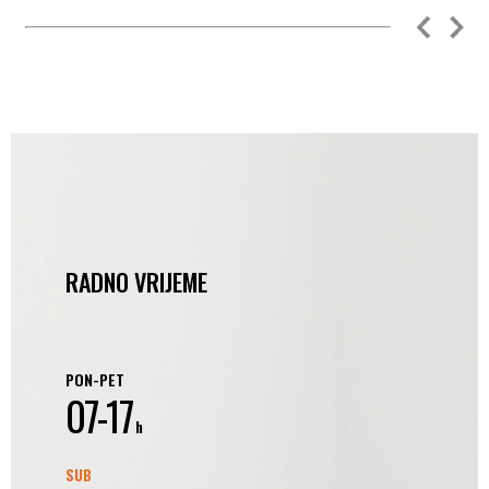
RADNO VRIJEME
PON-PET
07-17
h
SUB