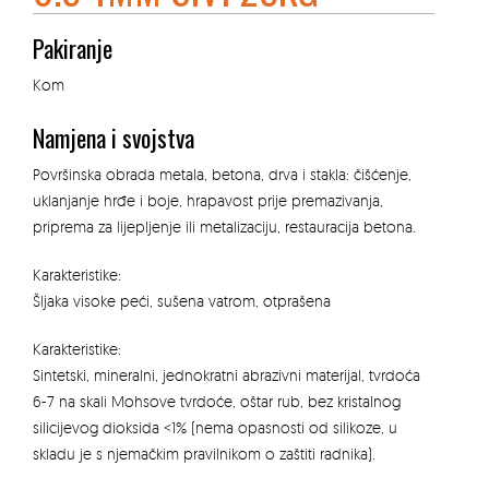
Pakiranje
Kom
Namjena i svojstva
Površinska obrada metala, betona, drva i stakla: čišćenje,
uklanjanje hrđe i boje, hrapavost prije premazivanja,
priprema za lijepljenje ili metalizaciju, restauracija betona.
Karakteristike:
Šljaka visoke peći, sušena vatrom, otprašena
Karakteristike:
Sintetski, mineralni, jednokratni abrazivni materijal, tvrdoća
6-7 na skali Mohsove tvrdoće, oštar rub, bez kristalnog
silicijevog dioksida <1% (nema opasnosti od silikoze, u
skladu je s njemačkim pravilnikom o zaštiti radnika).